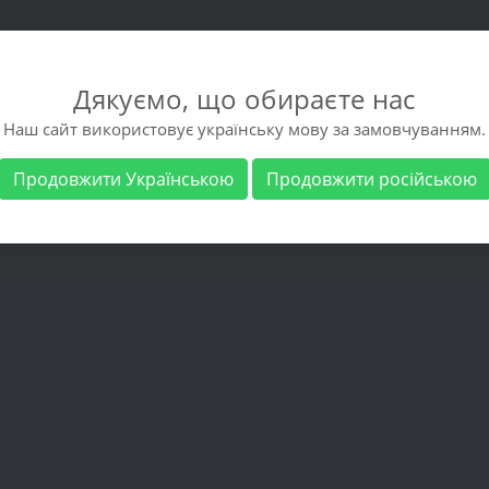
Дякуємо, що обираєте нас
Наш сайт використовує українську мову за замовчуванням.
Продовжити Українською
Продовжити російською
взуття
Чоловіче взуття
Виробники
Доста