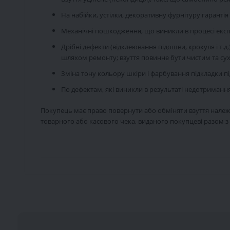
На набійки, устілки, декоративну фурнітуру гарантія
Механічні пошкодження, що виникли в процесі експл
Дрібні дефекти (відклеювання підошви, крокуля і т
шляхом ремонту; взуття повинне бути чистим та су
Зміна тону кольору шкіри і фарбування підкладки п
По дефектам, які виникли в результаті недотримання 
Покупець має право повернути або обміняти взуття належно
товарного або касового чека, виданого покупцеві разом з