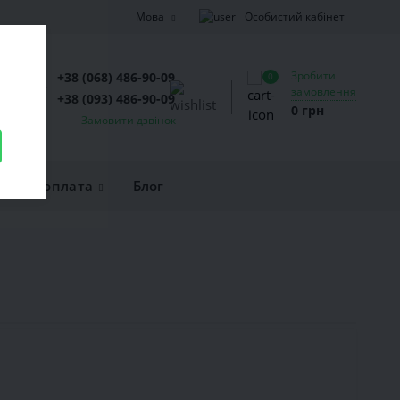
Особистий кабінет
Мова
Зробити
+38 (068) 486-90-09
0
замовлення
+38 (093) 486-90-09
0 грн
Замовити дзвінок
вка та оплата
Блог