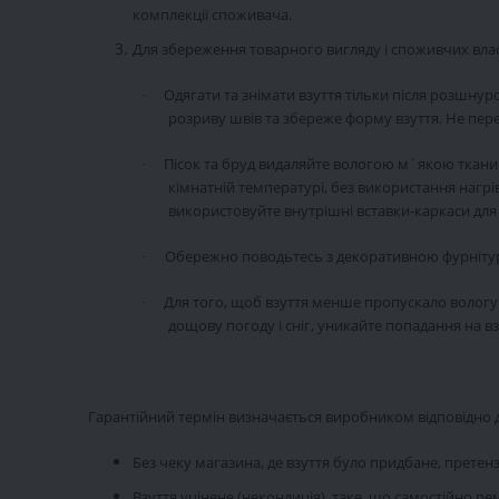
комплекції споживача.
Для збереження товарного вигляду і споживчих вла
Одягати та знімати взуття тільки після розшну
·
розриву швів та збереже форму взуття. Не пер
Пісок та бруд видаляйте вологою м`якою ткани
·
кімнатній температурі, без використання нагр
використовуйте внутрішні вставки-каркаси для 
Обережно поводьтесь з декоративною фурнітур
·
Для того, щоб взуття менше пропускало вологу та
·
дощову погоду і сніг, уникайте попадання на вз
Гарантійний термін визначається виробником відповідно д
Без чеку магазина, де взуття було придбане, претен
Взуття уцінене (некондиція), таке, що самостійно ре