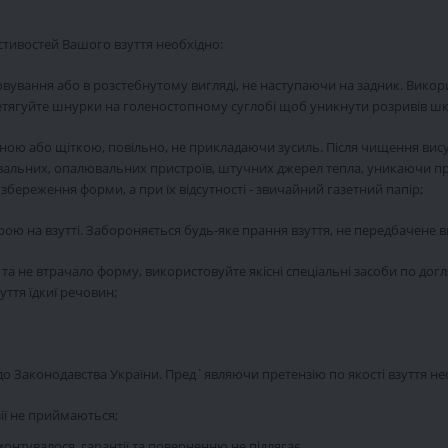
стивостей Вашого взуття необхідно:
ровування або в розстебнутому вигляді, не наступаючи на задник. Вико
етягуйте шнурки на голеностопному суглобі щоб уникнути розривів шкі
ною або щіткою, повільно, не прикладаючи зусиль. Після чищення вису
івальних, опалювальних пристроїв, штучних джерел тепла, уникаючи п
збереження форми, а при їх відсутності - звичайний газетний папір;
ою на взутті.
Забороняється будь-яке прання взуття,
не передбачене 
 не втрачало форму, використовуйте якісні спеціальні засоби по догляду
уття їдкиї речовин;
о Законодавства України. Пред`являючи претензію по якості взуття не
зії не приймаються;
монтувалося, гарантії та поверненню не підлягає.