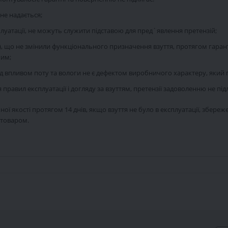
 не надається;
уатації, не можуть служити підставою для пред`явлення претензій;
.д.), що не змінили функціонального призначення взуття, протягом гар
хим;
ід впливом поту та вологи не є дефектом виробничого характеру, який 
правил експлуатації і догляду за взуттям, претензії задоволенню не під
ї якості протягом 14 днів, якщо взуття не було в експлуатації, збереж
 товаром.