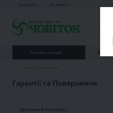
Наша адреса
Час роботи
Каталог товарів
Жiноче 
Гарантії та Повернення
Гарантії та Повернення
Шановний покупець!