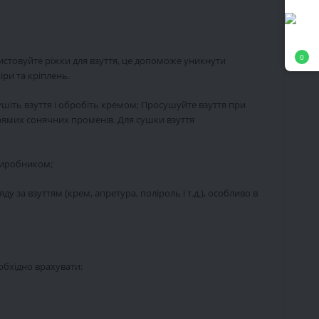
0
ристовуйте ріжки для взуття, це допоможе уникнути
ри та кріплень.
шіть взуття і обробіть кремом; Просушуйте взуття при
рямих сонячних променів. Для сушки взуття
виробником;
 за взуттям (крем, апретура, поліроль і т.д.), особливо в
обхідно врахувати: