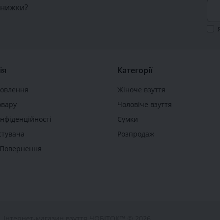
знижки?
ія
Категорії
мовлення
Жіноче взуття
овару
Чоловіче взуття
онфіденційності
Сумки
стувача
Розпродаж
а Повернення
Інтернет-магазин взуття ЧОБІТОК™ © 2026