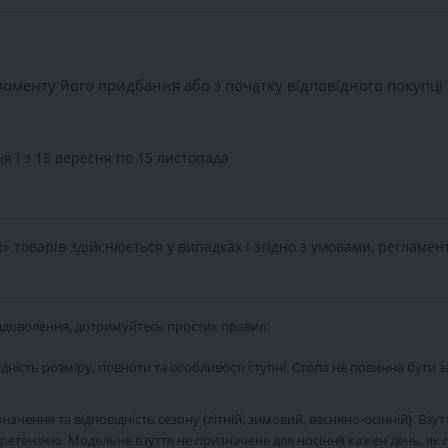
 моменту його придбання або з початку відповідного покупці 
я і з 15 вересня по 15 листопада
 товарів здійснюється у випадках і згідно з умовами, регламен
адоволення, дотримуйтесь простих правил:
дність розміру, повноти та особливості ступні. Стопа не повинна бути 
призначення та відповідність сезону (літній, зимовий, весняно-осінній).
ретензією. Модельне взуття не призначене для носіння кажен день, як 