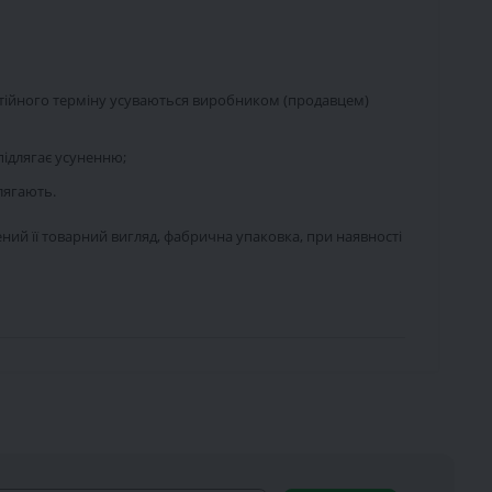
антійного терміну усуваються виробником (продавцем)
підлягає усуненню;
лягають.
ений її товарний вигляд, фабрична упаковка, при наявності