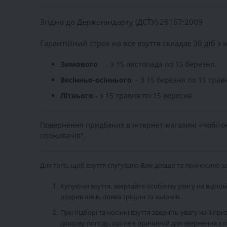
Згідно до Держстандарту (ДСТУ) 26167:2009
Гарантійний строк на все взуття складає 30 діб з
Зимового
- з 15 листопада по 15 березня.
Весінньо-осіннього
- 3 15 березня по 15 травн
Літнього
- з 15 травня по 15 вересня
Повернення придбаних в інтернет-магазині «Чобіток»
споживачів".
Для того, щоб взуття слугувало Вам довше та приносило з
Купуючи взуття, звертайте особливу увагу на відпові
розрив швів, поява тріщин та заломів.
При підборі та носінні взуття зверніть увагу на її 
дощову погоду, що не є причиной для звернення з п