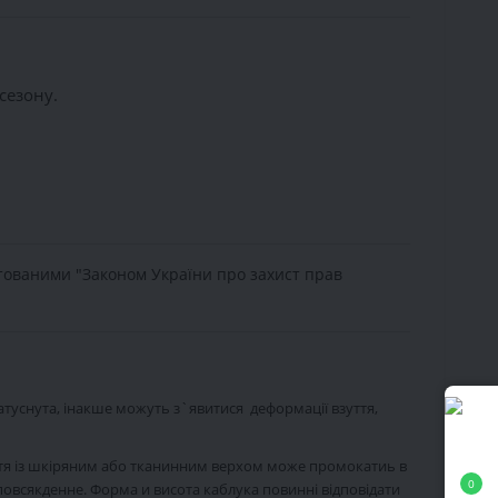
сезону.
тованими "Законом України про захист прав 
затуснута, інакше можуть з`явитися деформації взуття,
 Взуття із шкіряним або тканинним верхом може промокатиь в
0
повсякденне. Форма и висота каблука повинні відповідати