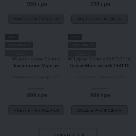
950 грн
799 грн
МОДЕЛЬ РАСПРОДАНА!
МОДЕЛЬ РАСПРОДАНА!
-36%
-37%
ПОПУЛЯРНИЙ
ПОПУЛЯРНИЙ
ПРОДАНО
ПРОДАНО
Босоножки Monroe
Туфли Monroe 636733110
Украина
кожа
серебро
лето
Украина
замш
бежевый
лето
1 410 грн
1 590 грн
899 грн
999 грн
МОДЕЛЬ РАСПРОДАНА!
МОДЕЛЬ РАСПРОДАНА!
ПОКАЗАТЬ ЕЩЕ