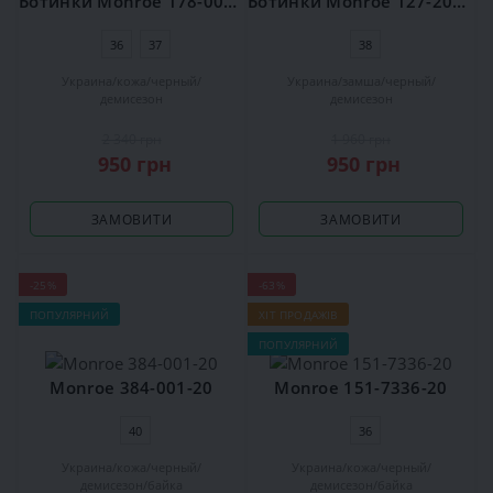
Ботинки Monroe 178-001-20
Ботинки Monroe 127-201-20
36
37
38
Украина
кожа
черный
Украина
замша
черный
демисезон
демисезон
2 340 грн
1 960 грн
950 грн
950 грн
ЗАМОВИТИ
ЗАМОВИТИ
-25%
-63%
ПОПУЛЯРНИЙ
ХІТ ПРОДАЖІВ
ПОПУЛЯРНИЙ
Monroe 384-001-20
Monroe 151-7336-20
40
36
Украина
кожа
черный
Украина
кожа
черный
демисезон
байка
демисезон
байка