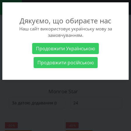
0
Дякуємо, що обираєте нас
+38 (068) 486-90-09
Наш сайт використовує українську мову за
+38 (093) 486-90-09
замовчуванням.
Замовити дзвінок
Продовжити Українською
Виробник
Monroe Star
Продовжити російською
Monroe Star
Monroe Star
-30%
-45%