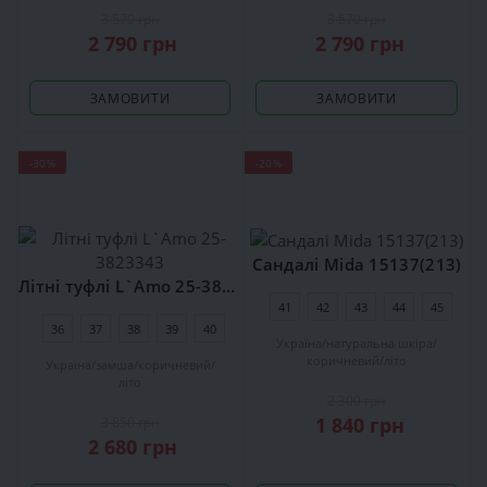
3 570 грн
3 570 грн
2 790 грн
2 790 грн
ЗАМОВИТИ
ЗАМОВИТИ
-30%
-20%
Сандалі Mida 15137(213)
Літні туфлі L`Amo 25-3823343
41
42
43
44
45
36
37
38
39
40
Україна
натуральна шкіра
коричневий
літо
Україна
замша
коричневий
літо
2 300 грн
1 840 грн
3 850 грн
2 680 грн