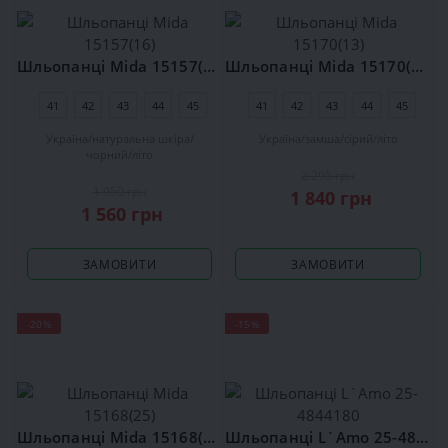
Шльопанці Mida 15157(16)
Шльопанці Mida 15170(13)
41
42
43
44
45
41
42
43
44
45
Україна
натуральна шкіра
Україна
замша
сірий
літо
чорний
літо
2 295 грн
1 950 грн
1 840 грн
1 560 грн
ЗАМОВИТИ
ЗАМОВИТИ
-20%
-15%
Шльопанці Mida 15168(25)
Шльопанці L`Amo 25-4844180