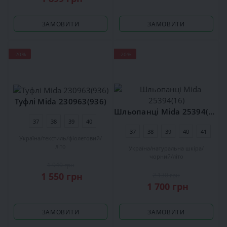
ЗАМОВИТИ
ЗАМОВИТИ
-20%
-20%
Туфлі Mida 230963(936)
Шльопанці Mida 25394(16)
37
38
39
40
37
38
39
40
41
Україна
текстиль
фіолетовий
літо
Україна
натуральна шкіра
чорний
літо
1 940 грн
1 550 грн
2 130 грн
1 700 грн
ЗАМОВИТИ
ЗАМОВИТИ