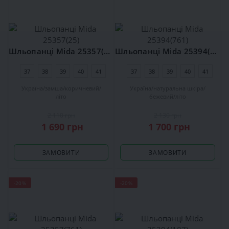
Шльопанці Mida 25357(25)
Шльопанці Mida 25394(761)
37
38
39
40
41
37
38
39
40
41
Україна
замша
коричневий
Україна
натуральна шкіра
літо
бежевий
літо
2 110 грн
2 130 грн
1 690 грн
1 700 грн
ЗАМОВИТИ
ЗАМОВИТИ
-20%
-20%