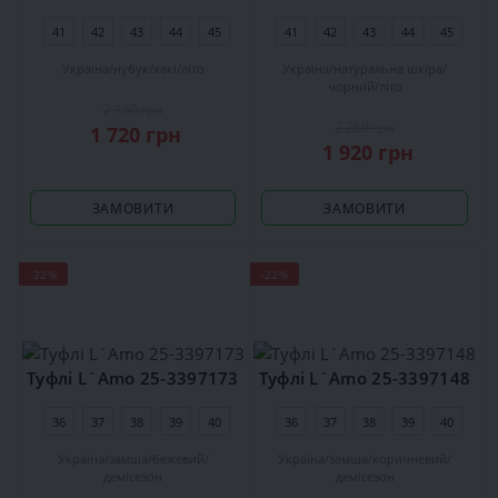
41
42
43
44
45
41
42
43
44
45
Україна
нубук
хакі
літо
Україна
натуральна шкіра
чорний
літо
2 150 грн
2 260 грн
1 720 грн
1 920 грн
ЗАМОВИТИ
ЗАМОВИТИ
-22%
-22%
Туфлі L`Amo 25-3397173
Туфлі L`Amo 25-3397148
36
37
38
39
40
36
37
38
39
40
Україна
замша
бежевий
Україна
замша
коричневий
демісезон
демісезон