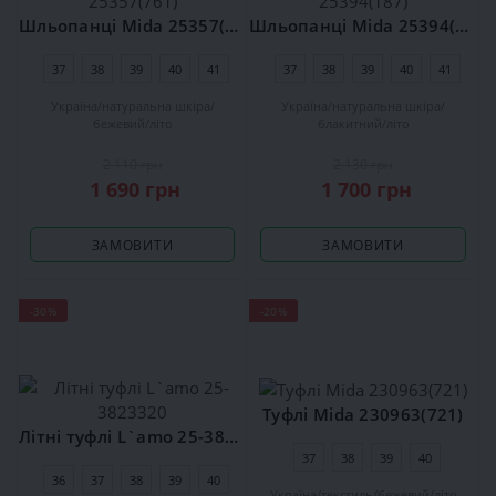
Шльопанці Mida 25357(761)
Шльопанці Mida 25394(187)
37
38
39
40
41
37
38
39
40
41
Україна
натуральна шкіра
Україна
натуральна шкіра
бежевий
літо
блакитний
літо
2 110 грн
2 130 грн
1 690 грн
1 700 грн
ЗАМОВИТИ
ЗАМОВИТИ
-30%
-20%
Туфлі Mida 230963(721)
Літні туфлі L`amo 25-3823320
37
38
39
40
36
37
38
39
40
Україна
текстиль
бежевий
літо