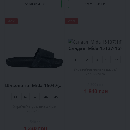
ЗАМОВИТИ
ЗАМОВИТИ
-20%
-20%
Сандалі Mida 15137(16)
41
42
43
44
45
Україна
натуральна шкіра
чорний
літо
2 300 грн
Шльопанці Mida 15047(56)
1 840 грн
41
42
43
44
45
Україна
натуральна шкіра
сірий
літо
1 540 грн
1 230 грн