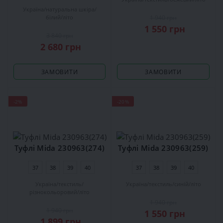
Україна
натуральна шкіра
1 940 грн
білий
літо
1 550 грн
3 840 грн
2 680 грн
ЗАМОВИТИ
ЗАМОВИТИ
-2%
-20%
Туфлі Mida 230963(274)
Туфлі Mida 230963(259)
37
38
39
40
37
38
39
40
Україна
текстиль
Україна
текстиль
синій
літо
різнокольоровий
літо
1 940 грн
1 940 грн
1 550 грн
1 899 грн