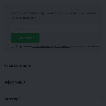
видов:
Босоножки.
Хочете дізнаватися першим про акції і знижки?
Підпишіться
Сандалии.
на нашу розсилку
Мокасины.
Кроссовки.
Летние туфли.
Шлепанцы.
Підписатися
Тапочки.
Балетки.
Я прочитав
Політика конфіденційності
і згоден з вимогами
Весь товар высокого качества. Внешний вид
обуви отличается солидностью и тонким
стилем.
Наші контакти
Распродажа обуви. Почему
необходимо воспользоваться
Інформація
данным предложением?
Каждая акция такого рода предоставляет
Категорії
уникальную возможность приобрести добротный