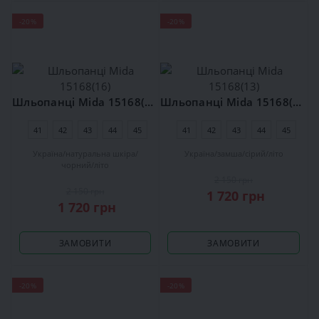
-20%
-20%
Шльопанці Mida 15168(16)
Шльопанці Mida 15168(13)
41
42
43
44
45
41
42
43
44
45
Україна
натуральна шкіра
Україна
замша
сірий
літо
чорний
літо
2 150 грн
2 150 грн
1 720 грн
1 720 грн
ЗАМОВИТИ
ЗАМОВИТИ
-20%
-20%