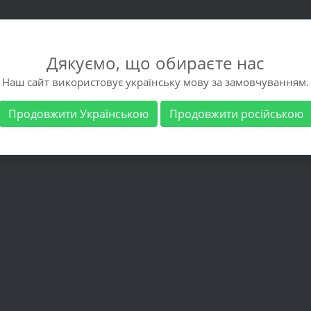
Дякуємо, що обираєте нас
Наш сайт використовує українську мову за замовчуванням.
Продовжити Українською
Продовжити російською
 обувь
Мужская обувь
Бренды
Доставка 