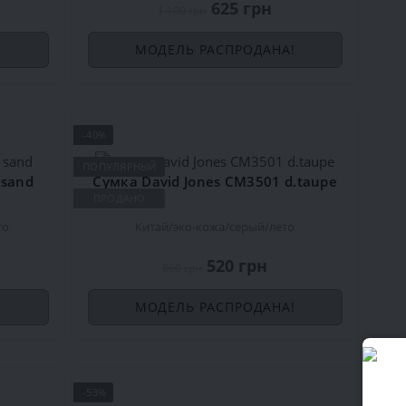
625 грн
1 100 грн
!
МОДЕЛЬ РАСПРОДАНА!
-40%
ПОПУЛЯРНЫЙ
 sand
Сумка David Jones CM3501 d.taupe
ПРОДАНО
то
Китай
эко-кожа
серый
лето
520 грн
860 грн
!
МОДЕЛЬ РАСПРОДАНА!
-53%