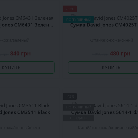
-52%
ПОПУЛЯРНЫЙ
Сумка David Jones CM6431 Зеленая
Сумка David Jones CM4025T
о-кожа
зеленый
Китай
эко-кожа
синий
840 грн
480 грн
0 грн
1 010 грн
КУПИТЬ
КУПИТЬ
-43%
ПОПУЛЯРНЫЙ
d Jones CM3511 Black
Сумка David Jones 5614-1 d
ПРОДАНО
ко-кожа
черный
лето
Китай
эко-кожа
коричневый