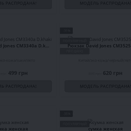
Ь РАСПРОДАНА!
МОДЕЛЬ РАСПРОДАНА
-31%
ПОПУЛЯРНЫЙ
Рюкзак David Jones CM3340a D.khaki
Рюкзак David Jones CM3525
ПРОДАНО
эко-кожа
хаки
лето
Китай
эко-кожа
черный
лет
499 грн
620 грн
 грн
895 грн
Ь РАСПРОДАНА!
МОДЕЛЬ РАСПРОДАНА
-35%
ПОПУЛЯРНЫЙ
мка женская
сумка женская