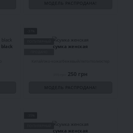
!
МОДЕЛЬ РАСПРОДАНА!
-37%
ПОПУЛЯРНЫЙ
 black
сумка женская
ПРОДАНО
о
Китай
эко-кожа
бежевый
лето
полиэстер
250 грн
395 грн
!
МОДЕЛЬ РАСПРОДАНА!
-35%
ПОПУЛЯРНЫЙ
сумка женская