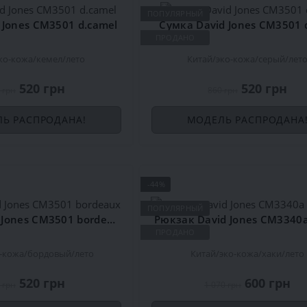
ПОПУЛЯРНЫЙ
 Jones CM3501 d.camel
Сумка David Jones CM3501 
ПРОДАНО
ко-кожа
кемел
лето
Китай
эко-кожа
серый
лет
520 грн
520 грн
 грн
860 грн
Ь РАСПРОДАНА!
МОДЕЛЬ РАСПРОДАНА
-44%
ПОПУЛЯРНЫЙ
Сумка David Jones CM3501 bordeaux
ПРОДАНО
-кожа
бордовый
лето
Китай
эко-кожа
хаки
лето
520 грн
600 грн
 грн
1 070 грн