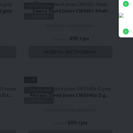
0
ПОПУЛЯРНЫЙ
d.grey
Сумка David Jones CM3501 Khaki
ПРОДАНО
о
Китай
эко-кожа
хаки
лето
0
499 грн
1 060 грн
!
МОДЕЛЬ РАСПРОДАНА!
-22%
ПОПУЛЯРНЫЙ
Рюкзак David Jones CM3340a D.taupe
Рюкзак David Jones CM3340a D.grey
ПРОДАНО
Китай
эко-кожа
серый
лето
699 грн
895 грн