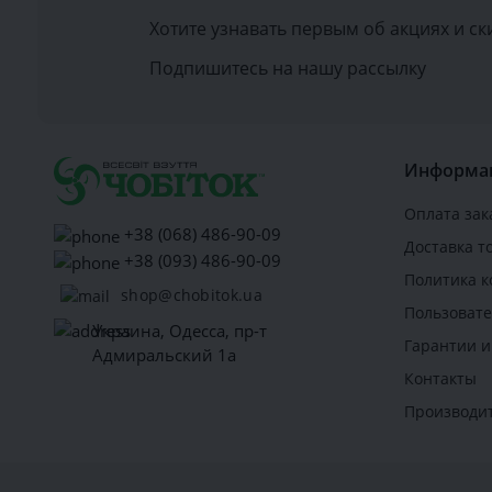
наилучшая воз
Хотите узнавать первым об акциях и ск
Вас ожидают:
Разнооб
Подпишитесь на нашу рассылку
Неизмен
изящност
Распрод
Широкий
Информа
Низкие 
обремени
Оплата зак
+38 (068) 486-90-09
Доставка т
Распрода
+38 (093) 486-90-09
Политика 
Эко кожа
– со
shop@chobitok.ua
уникальные св
Пользовате
Украина, Одесса, пр-т
для большинст
Гарантии и
Адмиральский 1а
кожи. Судите с
Контакты
Фактура 
Доступен
Производи
Низкая г
Устойчив
Устойчив