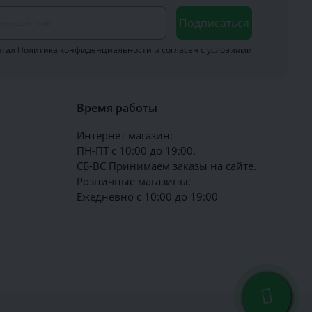
о доступной цене.
Подписаться
 наиболее полно будет соответствовать ее стилю
итал
Политика конфиденциальности
и согласен с условиями
строгий ридикюль порадуют покупателей
адиться трендами уходящего летнего сезона.
то, что нужно именно вам.
Время работы
ать приятную покупку, не подвергая свой бюджет
Интернет магазин:
ПН-ПТ с 10:00 до 19:00.
СБ-ВС Принимаем заказы на сайте.
Розничные магазины:
улярностью среди модниц по всей планете. Его
Ежедневно с 10:00 до 19:00
а натурально, имея при этом стоимость, доступную
а, то они почти не уступают свойствам натуральной