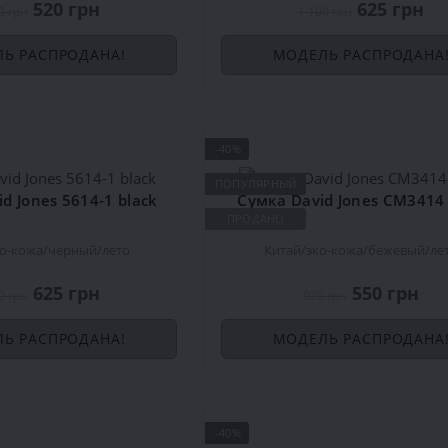
520 грн
625 грн
0 грн
1 100 грн
Ь РАСПРОДАНА!
МОДЕЛЬ РАСПРОДАНА
-40%
ПОПУЛЯРНЫЙ
d Jones 5614-1 black
Сумка David Jones CM3414
ПРОДАНО
ко-кожа
черный
лето
Китай
эко-кожа
бежевый
ле
625 грн
550 грн
0 грн
920 грн
Ь РАСПРОДАНА!
МОДЕЛЬ РАСПРОДАНА
-40%