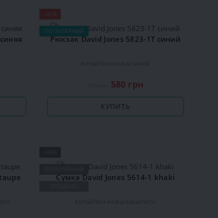
-41%
ПОПУЛЯРНЫЙ
 синяя
Рюкзак David Jones 5823-1Т синий
Китай
эко-кожа
синий
580 грн
980 грн
КУПИТЬ
-43%
ПОПУЛЯРНЫЙ
.taupe
Сумка David Jones 5614-1 khaki
ПРОДАНО
лето
Китай
эко-кожа
хаки
лето