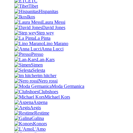
ETC
Tibet
Hispanitas
Ikos
Laura Messi
David Jones
Step wey
La Pinta
Lino Marano
Anna Lucci
Presso
Lan-Kars
Simen
Selesta
tm hitcher
Nero rossi
Moda Germanica
Clubshoes
Michael Kors
Aspena
Aegis
Restime
Galina
Konors
L'Amo