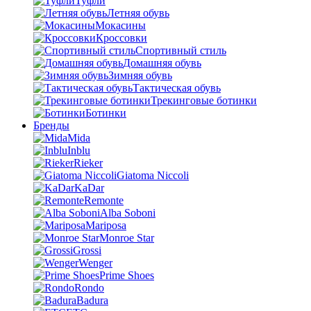
Туфли
Летняя обувь
Мокасины
Кроссовки
Спортивный стиль
Домашняя обувь
Зимняя обувь
Тактическая обувь
Трекинговые ботинки
Ботинки
Бренды
Mida
Inblu
Rieker
Giatoma Niccoli
KaDar
Remonte
Alba Soboni
Mariposa
Monroe Star
Grossi
Wenger
Prime Shoes
Rondo
Badura