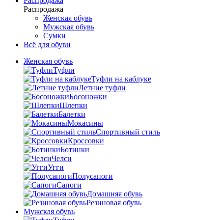
Распродажа
Распродажа
Женская обувь
Мужская обувь
Сумки
Всё для обуви
Женская обувь
Туфли
Туфли на каблуке
Летние туфли
Босоножки
Шлепки
Балетки
Мокасины
Спортивный стиль
Кроссовки
Ботинки
Челси
Угги
Полусапоги
Сапоги
Домашняя обувь
Резиновая обувь
Мужская обувь