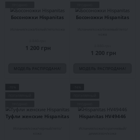
ПРОДАНО
ПРОДАНО
Босоножки Hispanitas
Босоножки Hispanitas
Испания
кожа
белый
лето
кожа
Испания
кожа
бежевый
лето
кожа
3 840 грн
3 880 грн
1 200 грн
1 200 грн
МОДЕЛЬ РАСПРОДАНА!
МОДЕЛЬ РАСПРОДАНА!
-70%
-74%
ПОПУЛЯРНЫЙ
ПОПУЛЯРНЫЙ
ПРОДАНО
ПРОДАНО
Туфли женские Hispanitas
Hispanitas HV49446
Испания
кожа
черный
лето
Испания
кожа
коричневый
кожа
демисезон
кожа