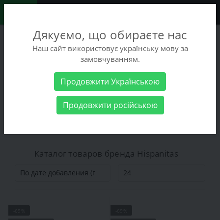
0
Дякуємо, що обираєте нас
+38 (068) 486-90-09
Наш сайт використовує українську мову за
+38 (093) 486-90-09
замовчуванням.
Заказать звонок
Продовжити Українською
Производитель
Hispanitas
Продовжити російською
Hispanitas
Каталог товаров бренда Hispanitas
-69%
-69%