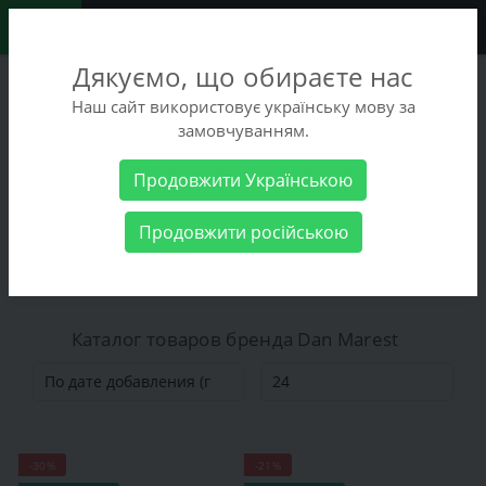
0
Дякуємо, що обираєте нас
+38 (068) 486-90-09
Наш сайт використовує українську мову за
+38 (093) 486-90-09
замовчуванням.
Заказать звонок
Продовжити Українською
Производитель
Dan Marest
Продовжити російською
Dan Marest
Каталог товаров бренда Dan Marest
-30%
-21%