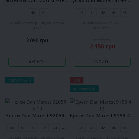
Ботинки Dan Marest 9186R-5-13
Туфли Dan Marest 9169-38-10
40
41
40
41
42
44
45
Китай
кожа
черный
демисезон
Китай
замша
черный
флис
демисезон
2 710 грн
3 090 грн
2 150 грн
КУПИТЬ
КУПИТЬ
ПОПУЛЯРНЫЙ
-21%
ПОПУЛЯРНЫЙ
Челси Dan Marest 9205R-5-13
Броги Dan Marest 9158-4-13
40
41
42
43
44
45
40
41
42
44
45
Китай
кожа
черный
демисезон
Китай
кожа
черный
демисезон