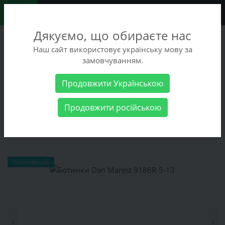
0
Дякуємо, що обираєте нас
+38 (068) 486-90-09
Наш сайт використовує українську мову за
+38 (093) 486-90-09
замовчуванням.
Заказать звонок
Продовжити Українською
Мужские товары
Мужская обувь
Ботинки
Ботинки Dan
Продовжити російською
Marest 9186R-5-13
Ботинки Dan Marest 9186R-5-13
ПОПУЛЯРНЫЙ
‹
›