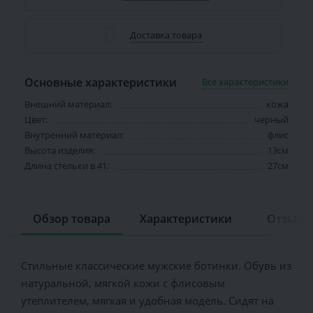
Доставка товара
Основные характеристики
Все характеристики
Внешний материал:
кожа
Цвет:
черный
Внутренний материал:
флис
Высота изделия:
13см
Длина стельки в 41:
27см
Обзор товара
Характеристики
Отзывов
Стильные классические мужские ботинки. Обувь из
натуральной, мягкой кожи с флисовым
утеплителем, мягкая и удобная модель. Сидят на