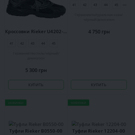
41
42
43
44
45
46
Германия
натуральная кожа
чёрный
демисезон
4 750 грн
Кроссовки Rieker U4202-00
41
42
43
44
45
46
Германия
текстиль
чёрный
демисезон
5 300 грн
КУПИТЬ
КУПИТЬ
НОВИНКИ
НОВИНКИ
Туфли Rieker B0550-00
Туфли Rieker 12204-00