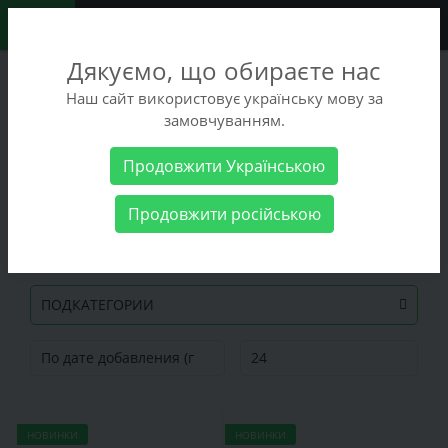
0
Дякуємо, що обираєте нас
+38 (068) 486-90-09
Наш сайт використовує українську мову за
+38 (093) 486-90-09
замовчуванням.
Заказать звонок
Продовжити Українською
Мужские товары
Продовжити російською
Мужские товары
ПОДКАТЕГОРИИ
НОВИНКИ
НОВИНКИ