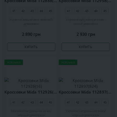
Кроссовки Mida 112888(12)
Кроссовки Mida 112958(935)
41
42
43
44
45
41
42
43
44
45
Украина
замша
сине-зелёный
Украина
нубук
коричнево-
демисезон
синий
демисезон
2 890 грн
2 930 грн
КУПИТЬ
КУПИТЬ
НОВИНКИ
НОВИНКИ
Кроссовки Mida 112926(16)
Кроссовки Mida 112897(824)
41
42
43
44
45
41
42
43
44
45
Украина
натуральная кожа
Украина
натуральная кожа
чёрный
демисезон
чёрный
демисезон