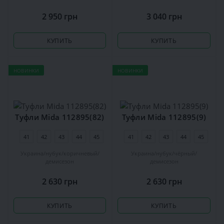
2 950 грн
3 040 грн
КУПИТЬ
КУПИТЬ
НОВИНКИ
НОВИНКИ
Туфли Mida 112895(82)
Туфли Mida 112895(9)
41
42
43
44
45
41
42
43
44
45
Украина
нубук
коричневый
Украина
нубук
чёрный
демисезон
демисезон
2 630 грн
2 630 грн
КУПИТЬ
КУПИТЬ