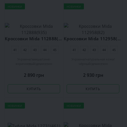
НОВИНКИ
НОВИНКИ
Кроссовки Mida 112888(935)
Кроссовки Mida 112958(82)
41
42
43
44
45
41
42
43
44
45
Украина
замша
сине-
Украина
натуральная кожа
коричневый
демисезон
чёрный
демисезон
2 890 грн
2 930 грн
КУПИТЬ
КУПИТЬ
НОВИНКИ
НОВИНКИ