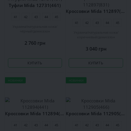
Туфли Mida 12731(461)
Кроссовки Mida 112897(831)
41
42
43
44
45
41
42
43
44
45
Украина
натуральная кожа
чёрный
демисезон
Украина
натуральная кожа
коричневый
демисезон
2 760 грн
3 040 грн
КУПИТЬ
КУПИТЬ
НОВИНКИ
НОВИНКИ
Кроссовки Mida 112894(441)
Кроссовки Mida 112905(466)
41
42
43
44
45
41
42
43
44
45