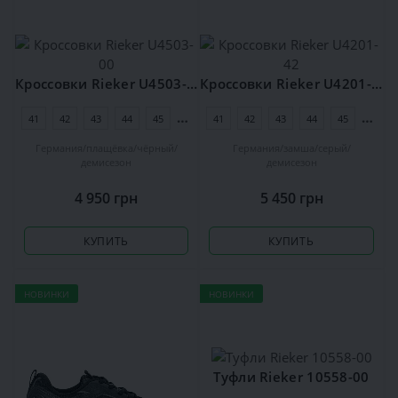
Кроссовки Rieker U4503-00
Кроссовки Rieker U4201-42
41
42
43
44
45
46
41
47
42
48
43
44
45
46
Германия
плащёвка
чёрный
Германия
замша
серый
демисезон
демисезон
4 950 грн
5 450 грн
КУПИТЬ
КУПИТЬ
НОВИНКИ
НОВИНКИ
Туфли Rieker 10558-00