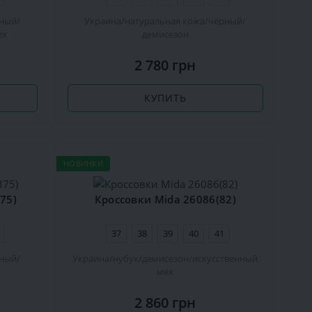
ный
Украина
натуральная кожа
чёрный
ех
демисезон
2 780 грн
КУПИТЬ
НОВИНКИ
75)
Кроссовки Mida 26086(82)
37
38
39
40
41
ный
Украина
нубук
демисезон
искусственный
мех
2 860 грн