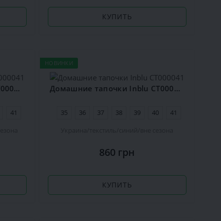
КУПИТЬ
НОВИНКИ
Домашние тапочки Inblu CT000041
Домашние тапочки Inblu CT000041
41
35
36
37
38
39
40
41
сезона
Украина
текстиль
синий
вне сезона
860 грн
КУПИТЬ