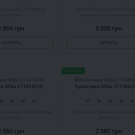
туральная кожа
чёрный
Украина
натуральная кожа
чёр
демисезон
демисезон
искусственный м
2 860 грн
3 050 грн
КУПИТЬ
КУПИТЬ
НОВИНКИ
и Mida 211413(10)
Кроссовки Mida 211386(3
38
39
40
41
37
38
39
40
41
льная кожа
тёмно-бежевый
Украина
натуральная кожа
чёр
демисезон
демисезон
2 860 грн
2 880 грн