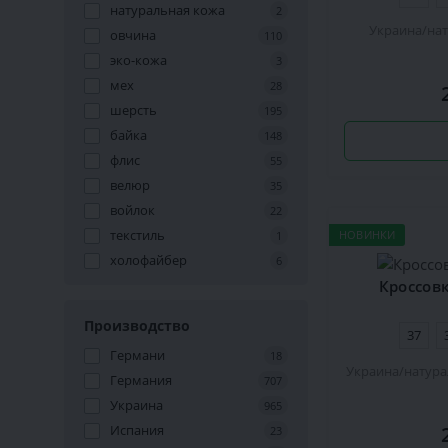
натуральная кожа
2
Украина
на
овчина
110
эко-кожа
3
мех
28
шерсть
195
байка
148
флис
55
велюр
35
войлок
22
текстиль
НОВИНКИ
1
холофайбер
6
Кроссовк
Производство
37
Германи
18
Украина
натура
Германия
707
Украина
965
Испания
23