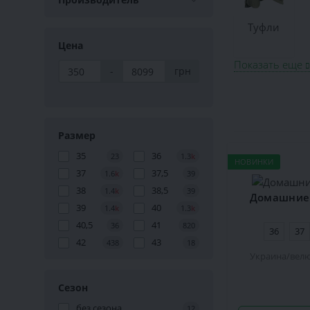
Туфли
Цена
Показать еще
-
грн
Размер
35
36
23
1.3
k
НОВИНКИ
37
37,5
1.6
k
39
38
38,5
1.4
k
39
Домашние 
39
40
1.4
k
1.3
k
40,5
41
36
820
36
37
42
43
438
18
Украина
вел
Сезон
без сезона
12