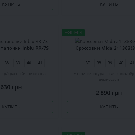
КУПИТЬ
КУПИТЬ
НОВИНКИ
тапочки Inblu RR-7S
Кроссовки Mida 211383(3
38
39
40
41
37
38
39
40
41
люр
красный
вне сезона
Украина
натуральная кожа
чёр
демисезон
630 грн
2 890 грн
КУПИТЬ
КУПИТЬ