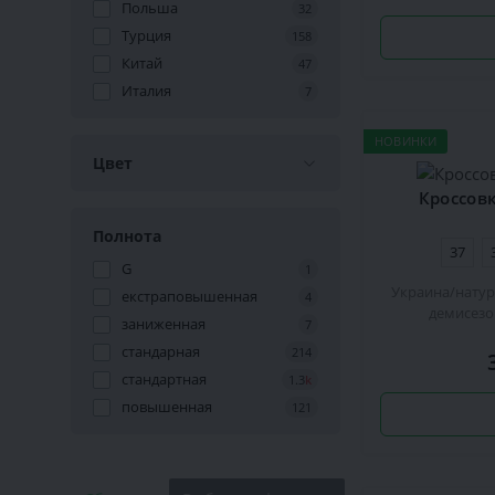
Польша
32
Турция
158
Китай
47
Италия
7
НОВИНКИ
Цвет
Кроссовк
Полнота
37
G
1
Украина
натур
екстраповышенная
4
демисез
заниженная
7
стандарная
214
стандартная
1.3
k
повышенная
121