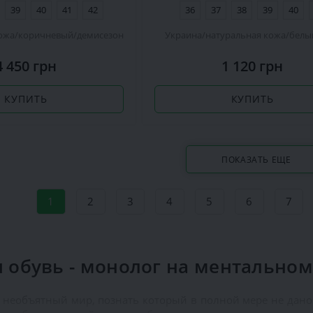
39
40
41
42
36
37
38
39
40
ожа
коричневый
демисезон
Украина
натуральная кожа
белы
4 450 грн
1 120 грн
КУПИТЬ
КУПИТЬ
ПОКАЗАТЬ ЕЩЕ
1
2
3
4
5
6
7
 обувь - монолог на ментальном
 необъятный мир, познать который в полной мере не дано 