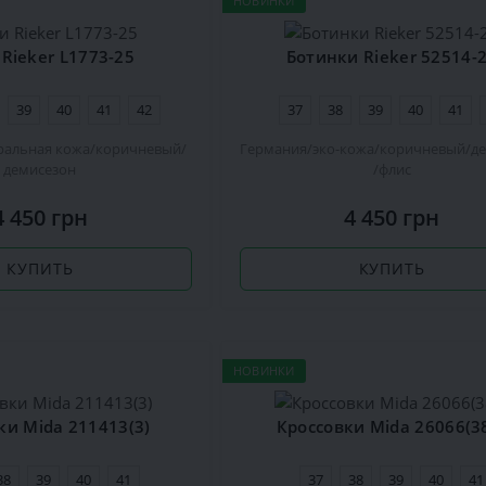
НОВИНКИ
Rieker L1773-25
Ботинки Rieker 52514-
39
40
41
42
37
38
39
40
41
ральная кожа
коричневый
Германия
эко-кожа
коричневый
д
демисезон
флис
4 450 грн
4 450 грн
КУПИТЬ
КУПИТЬ
НОВИНКИ
ки Mida 211413(3)
Кроссовки Mida 26066(3
38
39
40
41
37
38
39
40
41