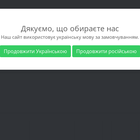
Дякуємо, що обираєте нас
Наш сайт використовує українську мову за замовчуванням.
Продовжити Українською
Продовжити російською
 обувь
Мужская обувь
Бренды
Доставка 