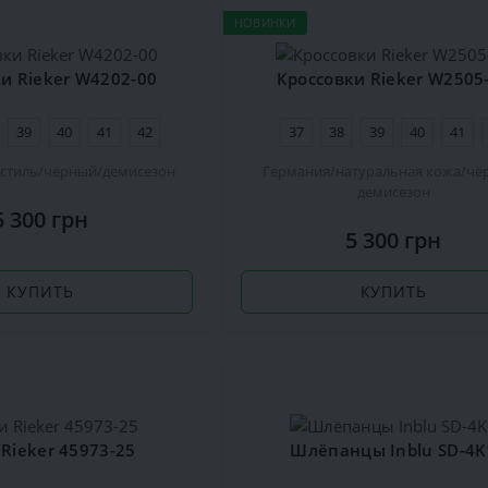
НОВИНКИ
и Rieker W4202-00
Кроссовки Rieker W2505
39
40
41
42
37
38
39
40
41
кстиль
чёрный
демисезон
Германия
натуральная кожа
чё
демисезон
5 300 грн
5 300 грн
КУПИТЬ
КУПИТЬ
Rieker 45973-25
Шлёпанцы Inblu SD-4K