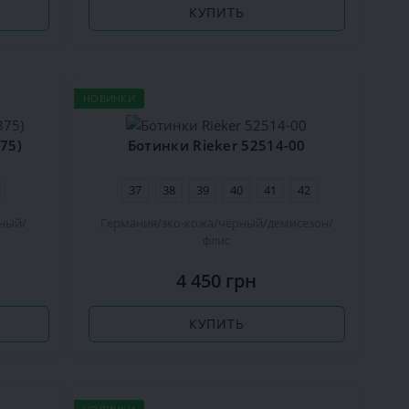
КУПИТЬ
НОВИНКИ
75)
Ботинки Rieker 52514-00
37
38
39
40
41
42
ный
Германия
эко-кожа
чёрный
демисезон
флис
4 450 грн
КУПИТЬ