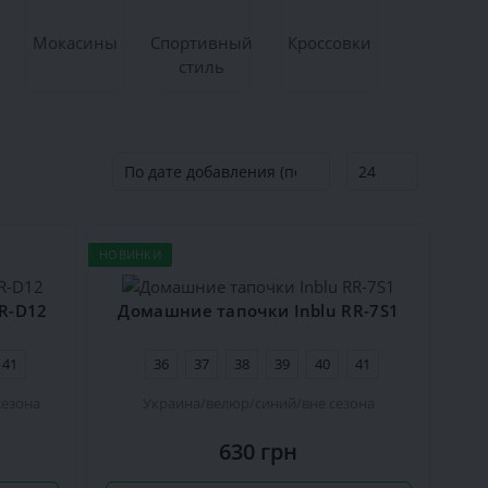
Мокасины
Спортивный
Кроссовки
стиль
НОВИНКИ
R-D12
Домашние тапочки Inblu RR-7S1
41
36
37
38
39
40
41
сезона
Украина
велюр
синий
вне сезона
630 грн