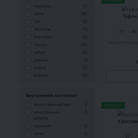
НОВИНКИ
каракуль
14
кожа
897
Туфли 
лак
35
текстиль
73
37
38
еко-кожа
50
Германия
нату
замша
157
нубук
63
резина
9
велюр
25
войлок
42
Внутренний материал
искусственный мех
4
НОВИНКИ
искуственная
7
шерсть
Кроссов
каракуль
8
кожа
7
37