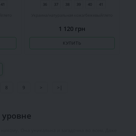
41
36
37
38
39
40
41
й
лето
Украина
натуральная кожа
бежевый
лето
1 120 грн
КУПИТЬ
8
9
>
>|
 уровне
никому. Она уникальна и загадочна во всем. Даже