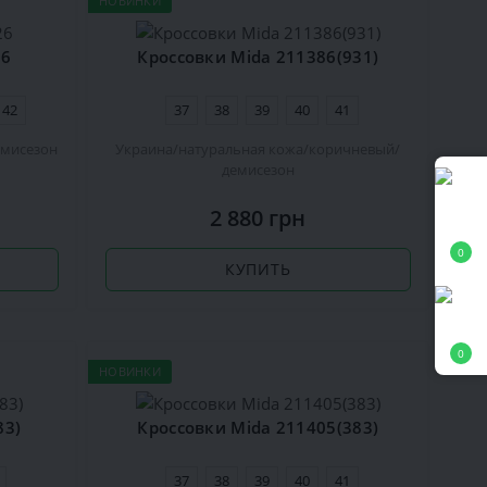
НОВИНКИ
26
Кроссовки Mida 211386(931)
42
37
38
39
40
41
емисезон
Украина
натуральная кожа
коричневый
демисезон
2 880 грн
0
КУПИТЬ
0
НОВИНКИ
83)
Кроссовки Mida 211405(383)
37
38
39
40
41