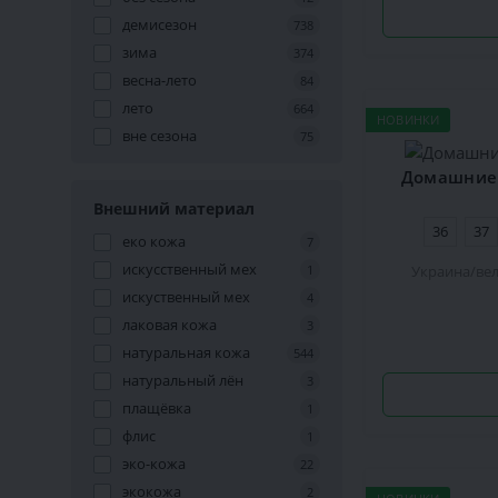
демисезон
738
зима
374
весна-лето
84
лето
664
НОВИНКИ
вне сезона
75
Домашние 
Внешний материал
36
37
еко кожа
7
искусственный мех
Украина
ве
1
искуственный мех
4
лаковая кожа
3
натуральная кожа
544
натуральный лён
3
плащёвка
1
флис
1
эко-кожа
22
экокожа
2