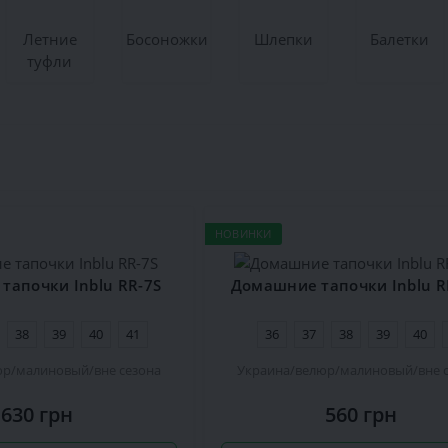
Летние
Босоножки
Шлепки
Балетки
туфли
НОВИНКИ
тапочки Inblu RR-7S
Домашние тапочки Inblu R
38
39
40
41
36
37
38
39
40
юр
малиновый
вне сезона
Украина
велюр
малиновый
вне 
630 грн
560 грн