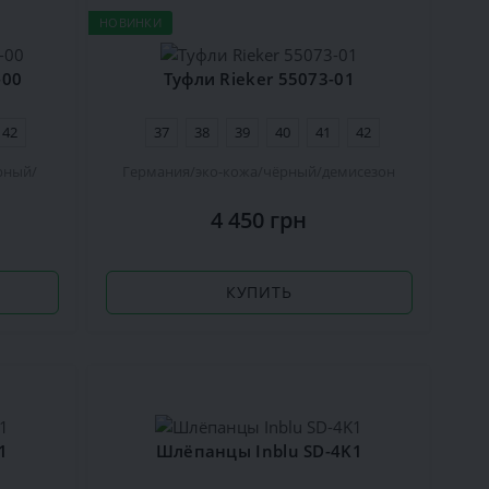
НОВИНКИ
-00
Туфли Rieker 55073-01
42
37
38
39
40
41
42
рный
Германия
эко-кожа
чёрный
демисезон
4 450 грн
КУПИТЬ
1
Шлёпанцы Inblu SD-4K1