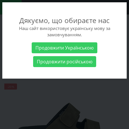
0
Дякуємо, що обираєте нас
+38 (068) 486-90-09
Наш сайт використовує українську мову за
+38 (093) 486-90-09
замовчуванням.
Заказать звонок
Продовжити Українською
Женские товары
Женская обувь
Шлёпанцы Mida 25357(25)
Продовжити російською
Шлёпанцы Mida 25357(25)
-20%