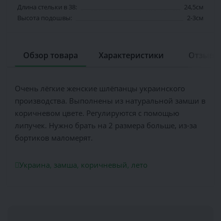
Длина стельки в 38:
24,5см
Высота подошвы:
2-3см
Обзор товара
Характеристики
Отзывов
Очень лёгкие женские шлёпанцы украинского
производства. Выполнены из натуральной замши в
коричневом цвете. Регулируются с помощью
липучек. Нужно брать на 2 размера больше, из-за
бортиков маломерят.
Украина
,
замша
,
коричневый
,
лето