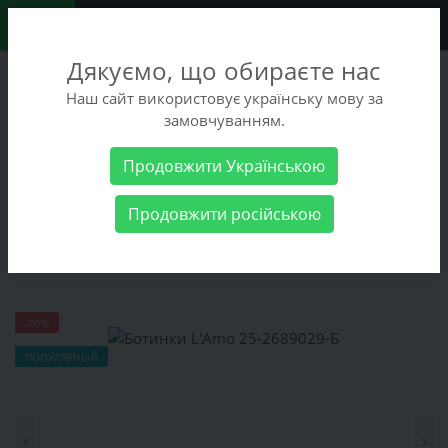
0
Дякуємо, що обираєте нас
+38 (068) 486-90-09
Наш сайт використовує українську мову за
+38 (093) 486-90-09
замовчуванням.
Заказать звонок
Продовжити Українською
Женские товары
Женская обувь
Ботинки L'Аmo 25-2689029-
Продовжити російською
Б
Ботинки L'Аmo 25-2689029-Б
-30%
ПОПУЛЯРНЫЙ
‹
›