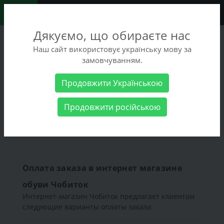
0
Дякуємо, що обираєте нас
+38 (068) 486-90-09
Наш сайт використовує українську мову за
+38 (093) 486-90-09
замовчуванням.
Заказать звонок
Продовжити Українською
Оплата заказа
Продовжити російською
Оплата заказа
Оплата заказа в интернет магазине
обуви Чобиток
Интернет-магазин Чобиток предлагает клиентам
следующие варианты оплаты заказа: