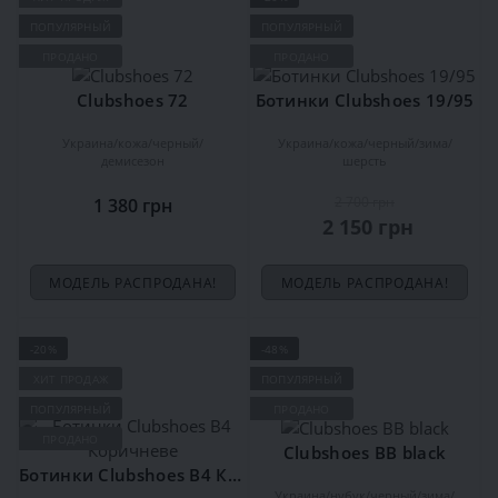
ПОПУЛЯРНЫЙ
ПОПУЛЯРНЫЙ
ПРОДАНО
ПРОДАНО
Clubshoes 72
Ботинки Clubshoes 19/95
Украина
кожа
черный
Украина
кожа
черный
зима
демисезон
шерсть
2 700 грн
1 380 грн
2 150 грн
МОДЕЛЬ РАСПРОДАНА!
МОДЕЛЬ РАСПРОДАНА!
-20%
-48%
ХИТ ПРОДАЖ
ПОПУЛЯРНЫЙ
ПОПУЛЯРНЫЙ
ПРОДАНО
ПРОДАНО
Clubshoes ВВ black
Ботинки Clubshoes В4 Коричневе
Украина
нубук
черный
зима