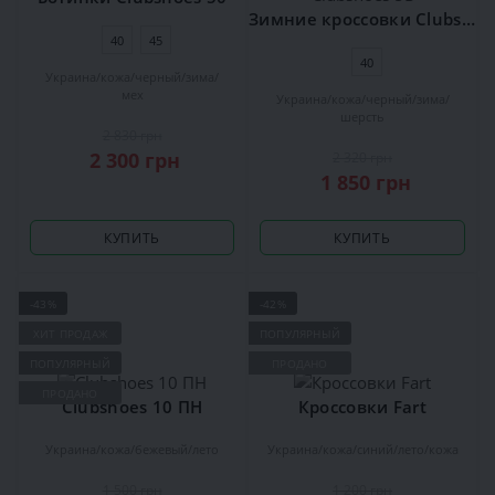
Зимние кроссовки Clubshoes 5Б
40
45
40
Украина
кожа
черный
зима
мех
Украина
кожа
черный
зима
шерсть
2 830 грн
2 300 грн
2 320 грн
1 850 грн
КУПИТЬ
КУПИТЬ
-43%
-42%
ХИТ ПРОДАЖ
ПОПУЛЯРНЫЙ
ПОПУЛЯРНЫЙ
ПРОДАНО
ПРОДАНО
Clubshoes 10 ПН
Кроссовки Fart
Украина
кожа
бежевый
лето
Украина
кожа
синий
лето
кожа
1 500 грн
1 200 грн