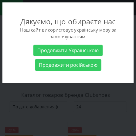
0
Дякуємо, що обираєте нас
+38 (068) 486-90-09
Наш сайт використовує українську мову за
+38 (093) 486-90-09
замовчуванням.
Заказать звонок
Продовжити Українською
Производитель
Clubshoes
Продовжити російською
Clubshoes
Каталог товаров бренда Clubshoes
-21%
-20%