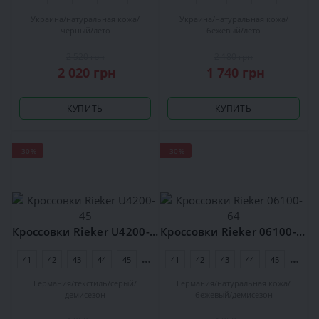
Украина
натуральная кожа
Украина
натуральная кожа
чёрный
лето
бежевый
лето
2 520 грн
2 180 грн
2 020 грн
1 740 грн
КУПИТЬ
КУПИТЬ
-30%
-30%
Кроссовки Rieker U4200-45
Кроссовки Rieker 06100-64
41
42
43
44
45
46
41
42
43
44
45
46
Германия
текстиль
серый
Германия
натуральная кожа
демисезон
бежевый
демисезон