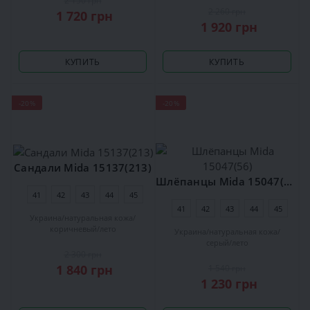
2 150 грн
2 260 грн
1 720 грн
1 920 грн
КУПИТЬ
КУПИТЬ
-20%
-20%
Сандали Mida 15137(213)
Шлёпанцы Mida 15047(56)
41
42
43
44
45
41
42
43
44
45
Украина
натуральная кожа
коричневый
лето
Украина
натуральная кожа
серый
лето
2 300 грн
1 840 грн
1 540 грн
1 230 грн