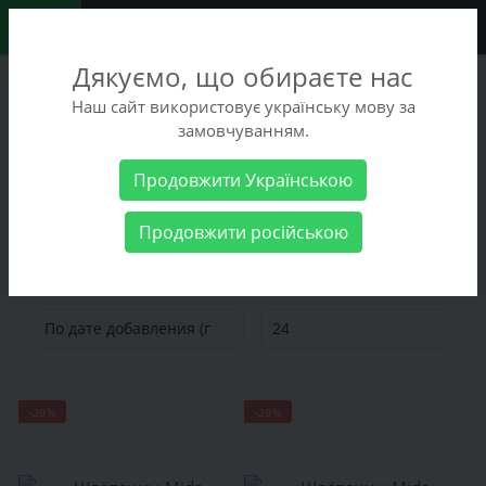
0
Дякуємо, що обираєте нас
+38 (068) 486-90-09
Наш сайт використовує українську мову за
+38 (093) 486-90-09
замовчуванням.
Заказать звонок
Продовжити Українською
Распродажа
Мужская обувь
Продовжити російською
Мужская обувь
-20%
-20%