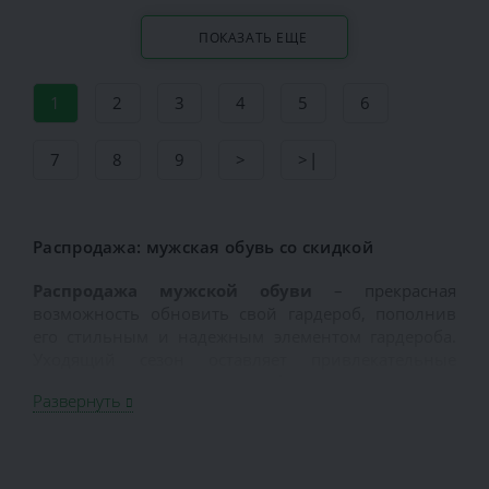
ПОКАЗАТЬ ЕЩЕ
1
2
3
4
5
6
7
8
9
>
>|
Распродажа: мужская обувь со скидкой
Распродажа мужской обуви
– прекрасная
возможность обновить свой гардероб, пополнив
его стильным и надежным элементом гардероба.
Уходящий сезон оставляет привлекательные
скидки, и дает шанс приобрести качественный
Развернуть
товар, существенно при этом сэкономив. Наш
магазин располагает обширным ассортиментом
товаров для представителей сильного пола,
поэтому каждый мужчина обязательно найдет то,