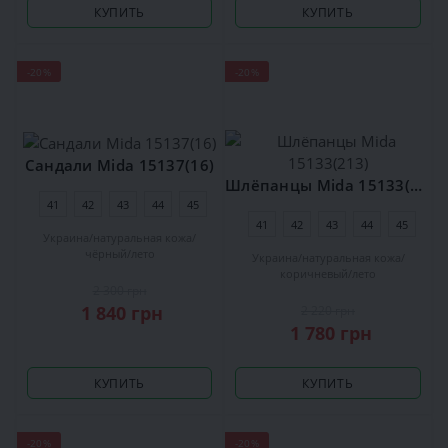
КУПИТЬ
КУПИТЬ
-20%
-20%
Сандали Mida 15137(16)
Шлёпанцы Mida 15133(213)
41
42
43
44
45
41
42
43
44
45
Украина
натуральная кожа
чёрный
лето
Украина
натуральная кожа
коричневый
лето
2 300 грн
1 840 грн
2 220 грн
1 780 грн
КУПИТЬ
КУПИТЬ
-20%
-20%