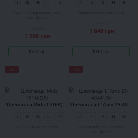
41
42
43
44
45
41
42
43
44
45
Украина
натуральная кожа
Украина
замша
серый
лето
чёрный
лето
2 295 грн
1 950 грн
1 840 грн
1 560 грн
КУПИТЬ
КУПИТЬ
-20%
-15%
Шлёпанцы Mida 15168(25)
Шлёпанцы L`Amo 25-4844180
41
42
43
44
45
41
42
43
44
45
Украина
нубук
хаки
лето
Украина
натуральная кожа
чёрный
лето