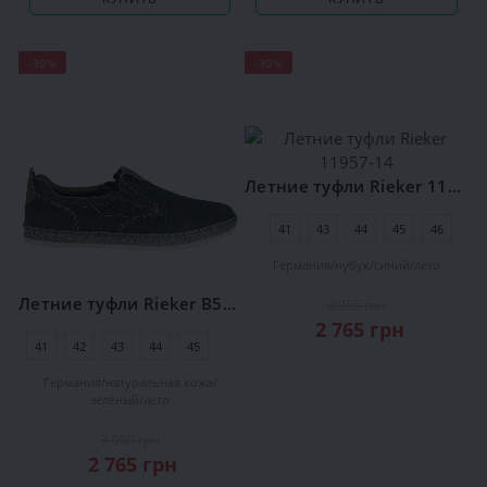
-30%
-30%
Летние туфли Rieker 11957-14
41
43
44
45
46
Германия
нубук
синий
лето
Летние туфли Rieker В5258-54
3 950 грн
2 765 грн
41
42
43
44
45
46
Германия
натуральная кожа
зелёный
лето
3 950 грн
2 765 грн