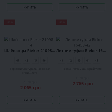
КУПИТЬ
КУПИТЬ
-30%
-30%
Шлёпанцы Rieker 21098-14
Летние туфли Rieker 16458-42
41
42
45
46
41
42
43
44
45
46
Германия
натуральная кожа
Германия
замша
серый
лето
синий
лето
3 950 грн
2 950 грн
2 765 грн
2 065 грн
КУПИТЬ
КУПИТЬ