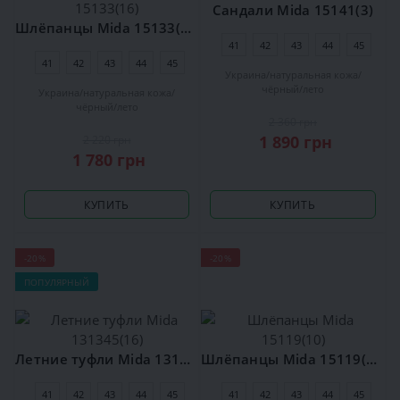
Сандали Mida 15141(3)
Шлёпанцы Mida 15133(16)
41
42
43
44
45
41
42
43
44
45
Украина
натуральная кожа
чёрный
лето
Украина
натуральная кожа
чёрный
лето
2 360 грн
1 890 грн
2 220 грн
1 780 грн
КУПИТЬ
КУПИТЬ
-20%
-20%
ПОПУЛЯРНЫЙ
Летние туфли Mida 131345(16)
Шлёпанцы Mida 15119(10)
41
42
43
44
45
41
42
43
44
45