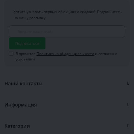
что ему по душе. В период, пока длиться акция, вас
ожидают:
Хотите узнавать первым об акциях и скидках?
Подпишитесь
Зимняя мужская обувь распродажа
.
на нашу рассылку
Крепкие, надежные сапоги и ботинки, в
которых можно отправиться в заснеженный
лес, без риска получить обморожение или
заболеть. Удобный и современный дизайн
Подписаться
такой обуви не только спасет ноги от
Я прочитал
Политика конфиденциальности
и согласен с
трескучих морозов, но и позволит обладателю
условиями
выглядеть стильно и красиво. Качественная
зимняя обувь способна обеспечить комфорт,
даже при самых низких температурах. Не
упустите возможность встретить холода во
Наши контакты
всеоружии.
Мужская летняя обувь распродажа
.
Лето –
удивительная пора, в течение которой
Информация
знойная жара может смениться легкой
прохладой, или даже грозовым ливнем.
Следовательно, к лету вам понадобятся
Категории
несколько пар обуви, на все случаи жизни:
пляжные шлепанцы, элегантные летние туфли