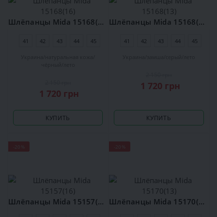
Шлёпанцы Mida 15168(16)
Шлёпанцы Mida 15168(13)
41
42
43
44
45
41
42
43
44
45
Украина
натуральная кожа
Украина
замша
серый
лето
чёрный
лето
2 150 грн
2 150 грн
1 720 грн
1 720 грн
КУПИТЬ
КУПИТЬ
-20%
-20%
Шлёпанцы Mida 15157(16)
Шлёпанцы Mida 15170(13)