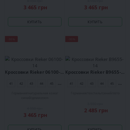
4 950 грн
4 950 грн
3 465 грн
3 465 грн
КУПИТЬ
КУПИТЬ
-30%
-30%
Кроссовки Rieker 06100-14
Кроссовки Rieker B9655-14
41
42
43
44
45
46
41
42
43
44
45
46
Германия
натуральная кожа
Германия
текстиль
синий
лето
синий
демисезон
3 550 грн
4 950 грн
2 485 грн
3 465 грн
КУПИТЬ
КУПИТЬ