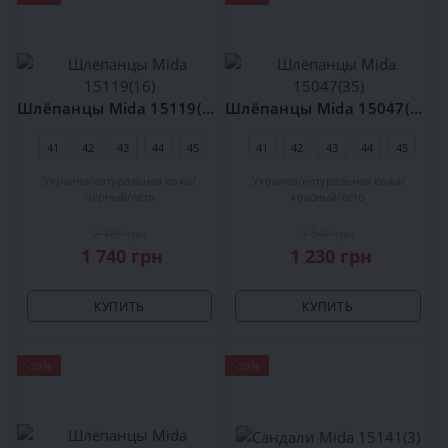
Шлёпанцы Mida 15119(16)
Шлёпанцы Mida 15047(35)
41
42
43
44
45
41
42
43
44
45
Украина
натуральная кожа
Украина
натуральная кожа
чёрный
лето
красный
лето
2 180 грн
1 540 грн
1 740 грн
1 230 грн
КУПИТЬ
КУПИТЬ
-20%
-20%