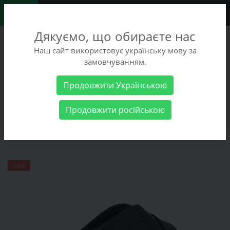
0
Дякуємо, що обираєте нас
+38 (068) 486-90-09
Наш сайт використовує українську мову за
+38 (093) 486-90-09
замовчуванням.
Заказать звонок
Продовжити Українською
Мужские товары
Мужская обувь
Шлёпанцы L`Amo 25-
Продовжити російською
4844180
Шлёпанцы L`Amo 25-4844180
-15%