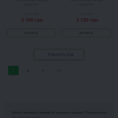
демисезон
демисезон
2 740 грн
2 660 грн
2 190 грн
2 120 грн
КУПИТЬ
КУПИТЬ
ПОКАЗАТЬ ЕЩЕ
1
2
>
>|
Хотите узнавать первым об акциях и скидках?
Подпишитесь
на нашу рассылку