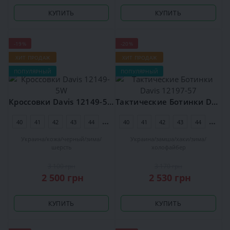
КУПИТЬ
КУПИТЬ
-19%
-20%
ХИТ ПРОДАЖ
ХИТ ПРОДАЖ
ПОПУЛЯРНЫЙ
ПОПУЛЯРНЫЙ
Кроссовки Davis 12149-5W
Тактические Ботинки Davis 12197-57
40
41
42
43
44
45
40
41
42
43
44
45
Украина
кожа
черный
зима
Украина
замша
хаки
зима
шерсть
холофайбер
3 100 грн
3 170 грн
2 500 грн
2 530 грн
КУПИТЬ
КУПИТЬ