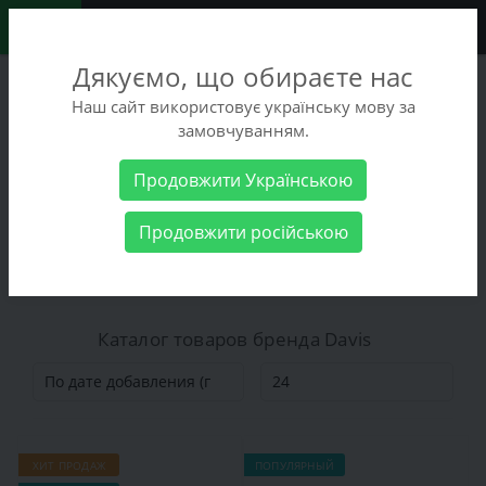
0
Дякуємо, що обираєте нас
+38 (068) 486-90-09
Наш сайт використовує українську мову за
+38 (093) 486-90-09
замовчуванням.
Заказать звонок
Продовжити Українською
Производитель
Davis
Продовжити російською
Davis
Каталог товаров бренда Davis
ХИТ ПРОДАЖ
ПОПУЛЯРНЫЙ