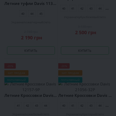
Летние туфли Davis 11328-3P
40
41
42
43
44
45
40
44
45
Украина
нубук
бежевый
лето
Украина
кожа
черный
лето
3 130 грн
2 500 грн
2 740 грн
2 190 грн
КУПИТЬ
КУПИТЬ
-20%
-20%
ХИТ ПРОДАЖ
ХИТ ПРОДАЖ
ПОПУЛЯРНЫЙ
ПОПУЛЯРНЫЙ
Летние Кроссовки Davis 12157-9P
Летние Кроссовки Davis 21056-32Р
41
42
43
44
40
41
42
43
44
45
Украина
кожа
белый
лето
Украина
нубук
серый
лето