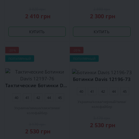
3 020 грн
2 880 грн
2 410 грн
2 300 грн
КУПИТЬ
КУПИТЬ
-20%
-20%
ПОПУЛЯРНЫЙ
ПОПУЛЯРНЫЙ
Ботинки Davis 12196-73
Тактические Ботинки Davis 12197-76
40
41
42
44
45
40
41
42
44
45
Украина
кожа
черный
зима
холофайбер
Украина
замша
хаки
зима
холофайбер
3 170 грн
2 530 грн
3 170 грн
2 530 грн