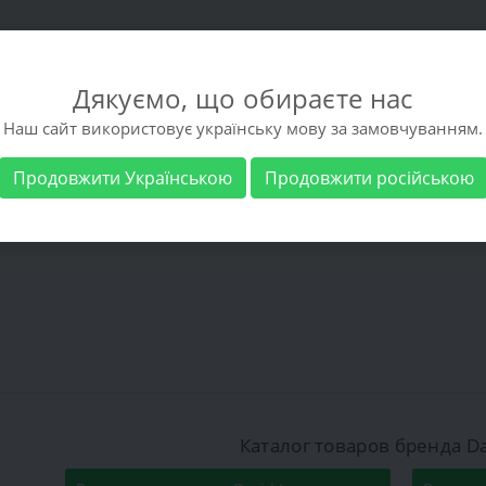
Дякуємо, що обираєте нас
Наш сайт використовує українську мову за замовчуванням.
Продовжити Українською
Продовжити російською
 обувь
Мужская обувь
Бренды
Доставка 
Каталог товаров бренда Da