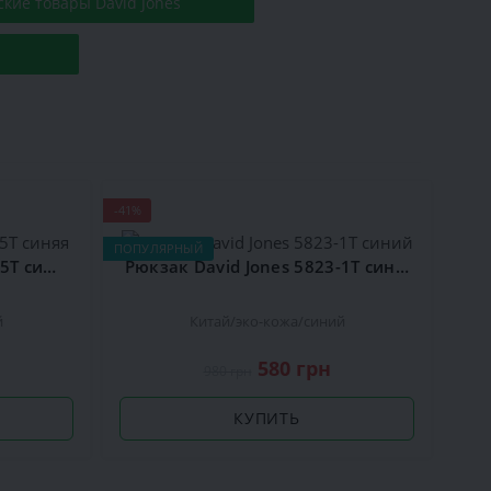
ские товары David Jones
-41%
ПОПУЛЯРНЫЙ
Сумка David Jones CM4025T синяя
Рюкзак David Jones 5823-1Т синий
й
Китай
эко-кожа
синий
580 грн
980 грн
КУПИТЬ