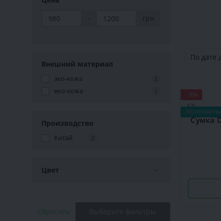
-
грн
Внешний материал
эко-кожа
2
еко-кожа
1
-30%
ПОПУЛЯРН
Производство
Китай
2
Цвет
Сбросить
Выберите фильтры