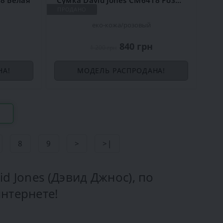
ПРОДАНО
еко-кожа
розовый
840 грн
1 200 грн
НА!
МОДЕЛЬ РАСПРОДАНА!
8
9
>
>|
d Jones (Дэвид Джнос), по
нтернете!