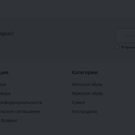
идках?
Я проч
ция
Категории
аза
Женская обувь
овара
Мужская обувь
конфиденциальности
Сумки
льское соглашение
Распродажа
 Возврат