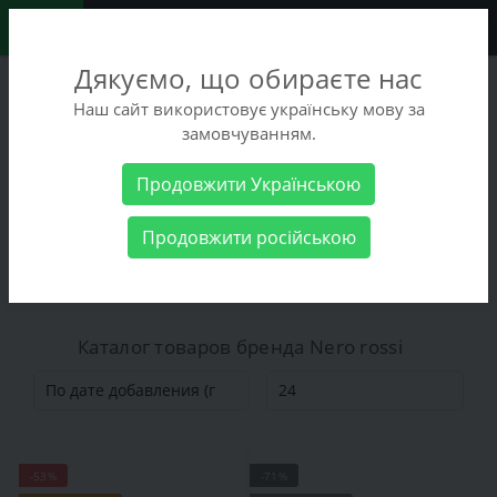
0
Дякуємо, що обираєте нас
+38 (068) 486-90-09
Наш сайт використовує українську мову за
+38 (093) 486-90-09
замовчуванням.
Заказать звонок
Продовжити Українською
Производитель
Nero rossi
Продовжити російською
Nero rossi
Каталог товаров бренда Nero rossi
-53%
-71%