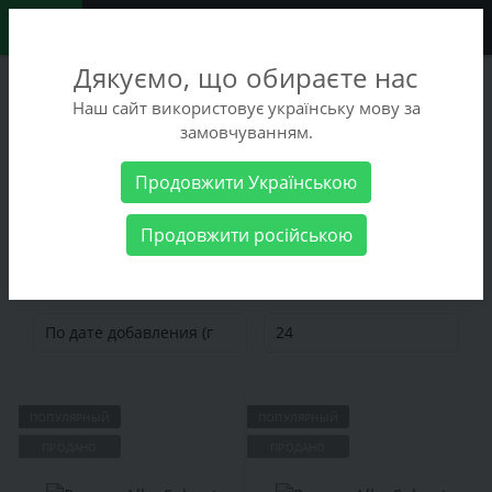
0
Дякуємо, що обираєте нас
+38 (068) 486-90-09
Наш сайт використовує українську мову за
+38 (093) 486-90-09
замовчуванням.
Заказать звонок
Продовжити Українською
Мужские товары
Cумки
Рюкзаки
Продовжити російською
Рюкзаки
ПОПУЛЯРНЫЙ
ПОПУЛЯРНЫЙ
ПРОДАНО
ПРОДАНО