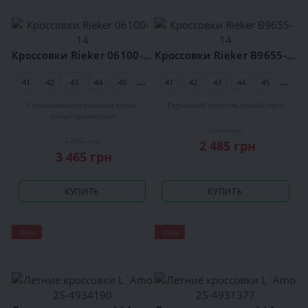
Кроссовки Rieker 06100-14
Кроссовки Rieker B9655-14
41
42
43
44
45
46
41
42
43
44
45
46
Германия
натуральная кожа
Германия
текстиль
синий
лето
синий
демисезон
3 550 грн
4 950 грн
2 485 грн
3 465 грн
КУПИТЬ
КУПИТЬ
-20%
-20%