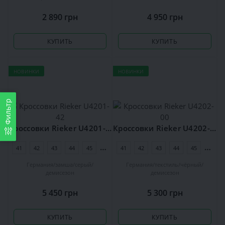
2 890 грн
4 950 грн
КУПИТЬ
КУПИТЬ
НОВИНКИ
НОВИНКИ
Фильтр
Кроссовки Rieker U4201-42
Кроссовки Rieker U4202-00
41
42
43
44
45
46
41
42
43
44
45
46
Германия
замша
серый
Германия
текстиль
чёрный
демисезон
демисезон
5 450 грн
5 300 грн
КУПИТЬ
КУПИТЬ