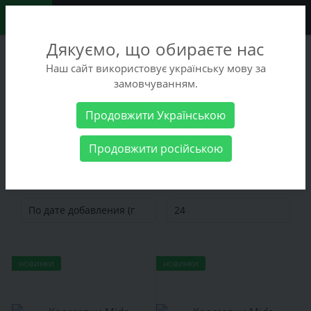
0
Дякуємо, що обираєте нас
+38 (068) 486-90-09
Наш сайт використовує українську мову за
+38 (093) 486-90-09
замовчуванням.
Заказать звонок
Продовжити Українською
Мужские товары
Мужская обувь
Кроссовки
Продовжити російською
Кроссовки
НОВИНКИ
НОВИНКИ