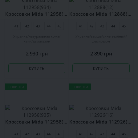
Кроссовки Mida 112958(934)
Кроссовки Mida 112888(12)
41
42
43
44
45
41
42
43
44
45
Украина
натуральная кожа
Украина
замша
сине-зелёный
хаки
демисезон
демисезон
2 930 грн
2 890 грн
КУПИТЬ
КУПИТЬ
НОВИНКИ
НОВИНКИ
Кроссовки Mida 112958(935)
Кроссовки Mida 112926(16)
41
42
43
44
45
41
42
43
44
45