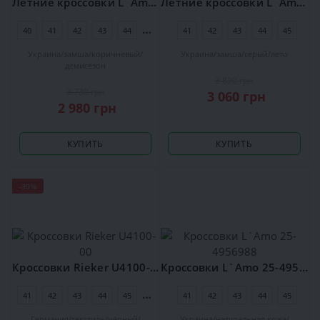
Летние кроссовки L`Amo 25-4934190
Летние кроссовки L`Amo 25-4931377
40
41
42
43
44
45
41
42
43
44
45
Украина
замша
коричневый
Украина
замша
серый
лето
демисезон
3 820 грн
3 730 грн
3 060 грн
2 980 грн
КУПИТЬ
КУПИТЬ
-30%
Кроссовки Rieker U4100-00
Кроссовки L`Amo 25-4956988
41
42
43
44
45
46
41
42
43
44
45
Германия
текстиль
чёрный
Украина
натуральная кожа