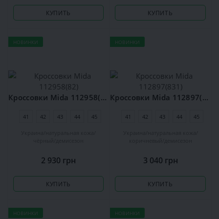
КУПИТЬ
КУПИТЬ
НОВИНКИ
НОВИНКИ
Кроссовки Mida 112958(82)
Кроссовки Mida 112897(831)
41
42
43
44
45
41
42
43
44
45
Украина
натуральная кожа
Украина
натуральная кожа
чёрный
демисезон
коричневый
демисезон
2 930 грн
3 040 грн
КУПИТЬ
КУПИТЬ
НОВИНКИ
НОВИНКИ