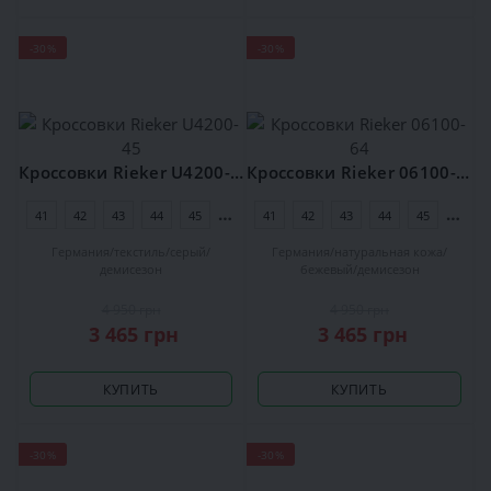
-30%
-30%
Кроссовки Rieker U4200-45
Кроссовки Rieker 06100-64
41
42
43
44
45
46
41
42
43
44
45
46
Германия
текстиль
серый
Германия
натуральная кожа
демисезон
бежевый
демисезон
4 950 грн
4 950 грн
3 465 грн
3 465 грн
КУПИТЬ
КУПИТЬ
-30%
-30%