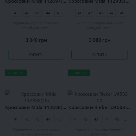
Кроссовки Mida 112897(131)
Кроссовки Mida 112905(110)
41
42
43
44
45
41
42
43
44
45
Украина
натуральная кожа
Украина
натуральная кожа
серый
демисезон
хаки
демисезон
3 040 грн
3 080 грн
КУПИТЬ
КУПИТЬ
НОВИНКИ
НОВИНКИ
Кроссовки Mida 112888(16)
Кроссовки Rieker U4503-00
41
42
43
44
45
41
42
43
44
45
46
Украина
натуральная кожа
Германия
плащёвка
чёрный
чёрный
демисезон
демисезон