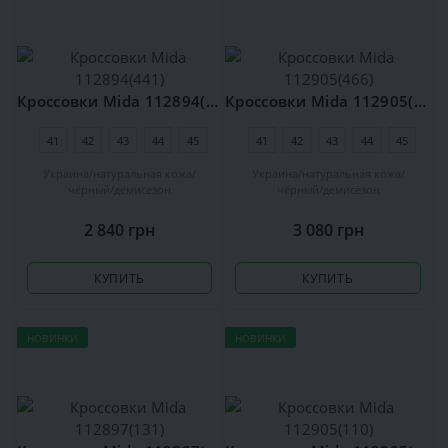
Кроссовки Mida 112894(441)
Кроссовки Mida 112905(466)
41
42
43
44
45
41
42
43
44
45
Украина
натуральная кожа
Украина
натуральная кожа
чёрный
демисезон
чёрный
демисезон
2 840 грн
3 080 грн
КУПИТЬ
КУПИТЬ
НОВИНКИ
НОВИНКИ