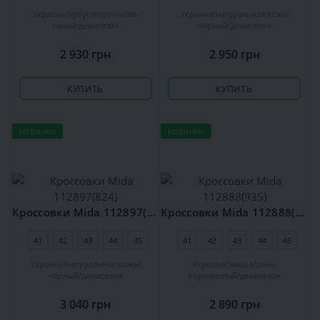
Украина
нубук
коричнево-
Украина
натуральная кожа
синий
демисезон
чёрный
демисезон
2 930 грн
2 950 грн
КУПИТЬ
КУПИТЬ
НОВИНКИ
НОВИНКИ
Кроссовки Mida 112897(824)
Кроссовки Mida 112888(935)
41
42
43
44
45
41
42
43
44
45
Украина
натуральная кожа
Украина
замша
сине-
чёрный
демисезон
коричневый
демисезон
3 040 грн
2 890 грн