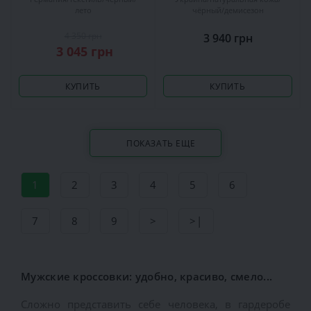
лето
чёрный
демисезон
4 350 грн
3 940 грн
3 045 грн
КУПИТЬ
КУПИТЬ
ПОКАЗАТЬ ЕЩЕ
1
2
3
4
5
6
7
8
9
>
>|
Мужские кроссовки: удобно, красиво, смело...
Сложно представить себе человека, в гардеробе