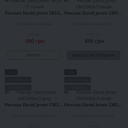
Рюкзак David Jones 5823-1Т синий
Рюкзак David Jones CM3340a D.taupe
Китай
эко-кожа
синий
Китай
эко-кожа
хаки
лето
980 грн
1 070 грн
580 грн
600 грн
КУПИТЬ
МОДЕЛЬ РАСПРОДАНА!
-22%
-44%
ПОПУЛЯРНЫЙ
ПОПУЛЯРНЫЙ
ПРОДАНО
ПРОДАНО
Рюкзак David Jones CM3340a D.grey
Рюкзак David Jones CM3340a D.khaki
Китай
эко-кожа
серый
лето
Китай
эко-кожа
хаки
лето
895 грн
895 грн