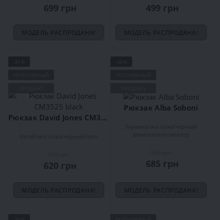
699 грн
499 грн
МОДЕЛЬ РАСПРОДАНА!
МОДЕЛЬ РАСПРОДАНА!
-31%
-30%
ПОПУЛЯРНЫЙ
ПОПУЛЯРНЫЙ
ПРОДАНО
ПРОДАНО
Рюкзак Alba Soboni
Рюкзак David Jones CM3525 black
Украина
эко-кожа
черный
демисезон
полиэстер
Китай
эко-кожа
черный
лето
980 грн
895 грн
685 грн
620 грн
МОДЕЛЬ РАСПРОДАНА!
МОДЕЛЬ РАСПРОДАНА!
-30%
ПОПУЛЯРНЫЙ