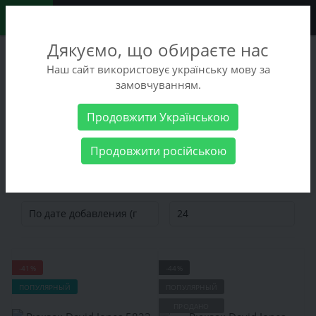
0
Дякуємо, що обираєте нас
+38 (068) 486-90-09
Наш сайт використовує українську мову за
+38 (093) 486-90-09
замовчуванням.
Заказать звонок
Продовжити Українською
Женские товары
Сумки
Рюкзаки
Продовжити російською
Рюкзаки
-41%
-44%
ПОПУЛЯРНЫЙ
ПОПУЛЯРНЫЙ
ПРОДАНО