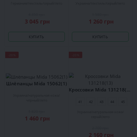
Германия
текстиль
серый
лето
Украина
текстиль
серый
лето
4 350 грн
1 580 грн
3 045 грн
1 260 грн
КУПИТЬ
КУПИТЬ
-20%
-20%
Шлёпанцы Mida 15062(1)
Кроссовки Mida 131218(13)
Украина
натуральная кожа
чёрный
лето
41
42
43
44
45
1 820 грн
Украина
натуральная кожа
серый
лето
1 460 грн
2 700 грн
2 160 грн