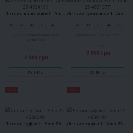
Летние кроссовки L`Amo 25-4934190
Летние кроссовки L`Amo 25-4931377
40
41
42
43
44
45
41
42
43
44
45
Украина
замша
коричневый
Украина
замша
серый
лето
демисезон
3 820 грн
3 730 грн
3 060 грн
2 980 грн
КУПИТЬ
КУПИТЬ
-20%
-20%
Летние туфли L`Amo 25-4288349
Летние туфли L`Amo 25-4830148