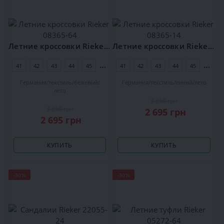
Летние кроссовки Rieker 08365-64
Летние кроссовки Rieker 08365-14
41
42
43
44
45
46
41
42
43
44
45
46
Германия
текстиль
бежевый
Германия
текстиль
синий
лето
лето
3 850 грн
3 850 грн
2 695 грн
2 695 грн
КУПИТЬ
КУПИТЬ
-30%
-30%