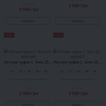
3 120 грн
4 350 грн
2 500 грн
3 045 грн
КУПИТЬ
КУПИТЬ
-20%
-20%
Летние туфли L`Amo 25-4830349
Летние туфли L`Amo 25-4830427
41
42
43
44
45
41
42
43
44
45
Украина
нубук
бежевый
лето
Украина
нубук
синий
лето
3 120 грн
3 120 грн
2 500 грн
2 500 грн
КУПИТЬ
КУПИТЬ