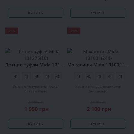
КУПИТЬ
КУПИТЬ
-20%
-20%
Летние туфли Mida 131275(10)
Мокасины Mida 131031(244)
41
42
43
44
45
41
42
43
44
45
Украина
натуральная кожа
Украина
натуральная кожа
бежевый
лето
белый
лето
2 440 грн
2 620 грн
1 950 грн
2 100 грн
КУПИТЬ
КУПИТЬ