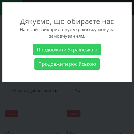
0
Дякуємо, що обираєте нас
+38 (068) 486-90-09
Наш сайт використовує українську мову за
+38 (093) 486-90-09
замовчуванням.
Заказать звонок
Продовжити Українською
Распродажа
Мужская обувь
Продовжити російською
Мужская обувь
-20%
-20%