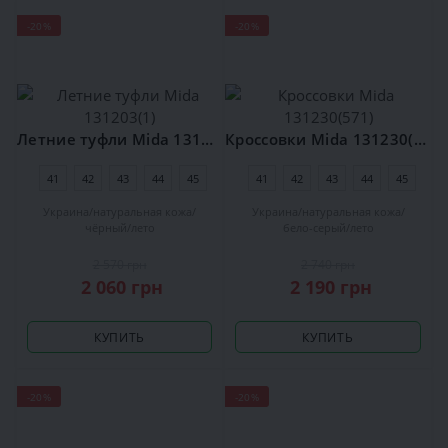
-20%
-20%
Летние туфли Mida 131203(1)
Кроссовки Mida 131230(571)
41
42
43
44
45
41
42
43
44
45
Украина
натуральная кожа
Украина
натуральная кожа
чёрный
лето
бело-серый
лето
2 570 грн
2 740 грн
2 060 грн
2 190 грн
КУПИТЬ
КУПИТЬ
-20%
-20%