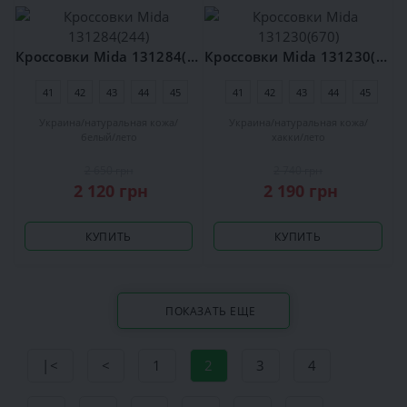
Кроссовки Mida 131284(244)
Кроссовки Mida 131230(670)
41
42
43
44
45
41
42
43
44
45
Украина
натуральная кожа
Украина
натуральная кожа
белый
лето
хакки
лето
2 650 грн
2 740 грн
2 120 грн
2 190 грн
КУПИТЬ
КУПИТЬ
ПОКАЗАТЬ ЕЩЕ
|<
<
1
2
3
4