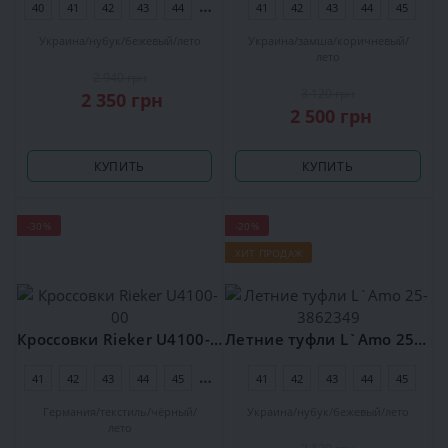
40
41
42
43
44
45
41
42
43
44
45
Украина
нубук
бежевый
лето
Украина
замша
коричневый
лето
2 940 грн
3 120 грн
2 350 грн
2 500 грн
КУПИТЬ
КУПИТЬ
-30%
-20%
ХИТ ПРОДАЖ
Кроссовки Rieker U4100-00
Летние туфли L`Amo 25-3862349
41
42
43
44
45
46
41
42
43
44
45
Германия
текстиль
чёрный
Украина
нубук
бежевый
лето
лето