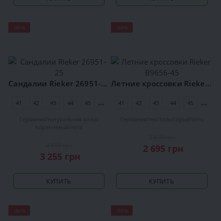
-30%
-30%
Сандалии Rieker 26951-25
Летние кроссовки Rieker B9656-45
41
42
43
44
45
46
41
42
43
44
45
46
Германия
натуральная кожа
Германия
текстиль
серый
лето
коричневый
лето
3 850 грн
4 650 грн
2 695 грн
3 255 грн
КУПИТЬ
КУПИТЬ
-30%
-30%