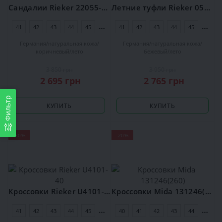
Сандалии Rieker 22055-24
Летние туфли Rieker 05272-64
41
42
43
44
45
46
41
42
43
44
45
46
Германия
натуральная кожа
Германия
натуральная кожа
коричневый
лето
бежевый
лето
3 850 грн
3 950 грн
2 695 грн
2 765 грн
Фильтр
КУПИТЬ
КУПИТЬ
-30%
-20%
Кроссовки Rieker U4101-40
Кроссовки Mida 131246(260)
41
42
43
44
45
46
40
41
42
43
44
45