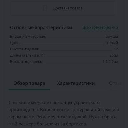
Доставка товара
Основные характеристики
Все характеристики
Внешний материал:
замша
Цвет:
серый
Высота изделия:
12
Длина стельки в 41:
26см
Высота подошвы:
1,5-2,5см
Обзор товара
Характеристики
Отзывов
Стильные мужские шлёпанцы украинского
производства. Выполнены из натуральной замши в
сером цвете. Регулируются липучкой. Нужно брать
на 2 размера больше из-за бортиков.