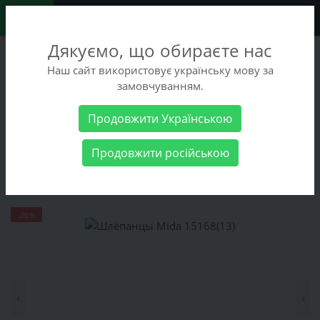
0
Дякуємо, що обираєте нас
+38 (068) 486-90-09
Наш сайт використовує українську мову за
+38 (093) 486-90-09
замовчуванням.
Заказать звонок
Продовжити Українською
Мужские товары
Мужская обувь
Шлёпанцы Mida 15168(13)
Продовжити російською
Шлёпанцы Mida 15168(13)
-20%
‹
›