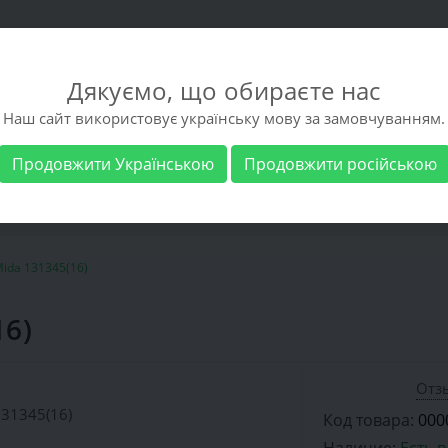
Дякуємо, що обираєте нас
Наш сайт використовує українську мову за замовчуванням.
Продовжити Українською
Продовжити російською
 обувь
Мужская обувь
Бренды
Доставка 
ida 131345(16)
16)
Отзы
Код товара:
000