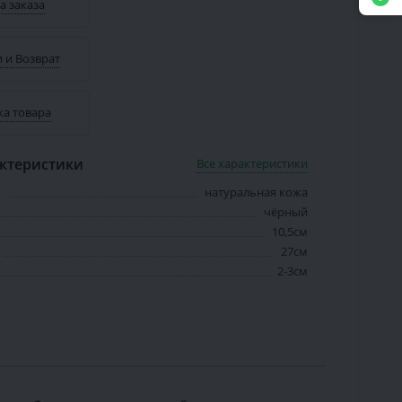
а заказа
 и Возврат
ка товара
ктеристики
Все характеристики
натуральная кожа
чёрный
10,5см
27см
2-3см