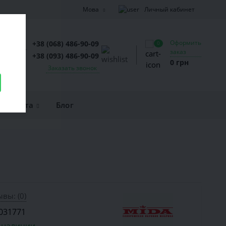
Личный кабинет
Мова
Оформить
+38 (068) 486-90-09
0
заказ
+38 (093) 486-90-09
0 грн
Заказать звонок
и оплата
Блог
вы: (0)
031771