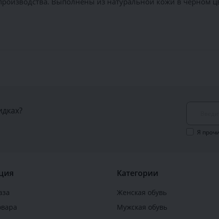
производства. Выполнены из натуральной кожи в чёрном цв
идках?
Я проч
ция
Категории
аза
Женская обувь
овара
Мужская обувь