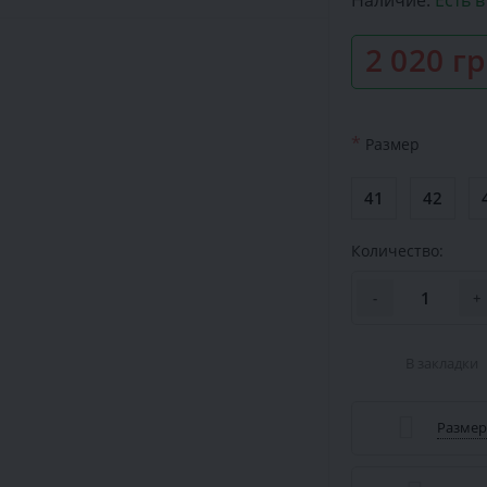
Наличие:
Есть 
2 020 г
*
Размер
41
42
Количество:
-
+
В закладки
Размер