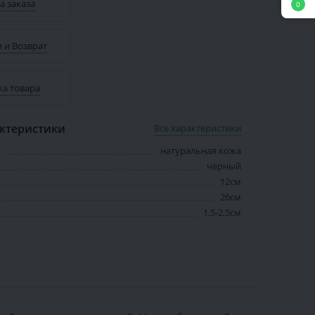
а заказа
0
 и Возврат
ка товара
ктеристики
Все характеристики
натуральная кожа
чёрный
12см
26см
1,5-2,5см