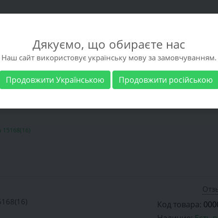
Дякуємо, що обираєте нас
Наш сайт використовує українську мову за замовчуванням.
Продовжити Українською
Продовжити російською
 обувь
Мужская обувь
Бренды
Доставка 
 15168(16)
Отзы
Код товара:
000