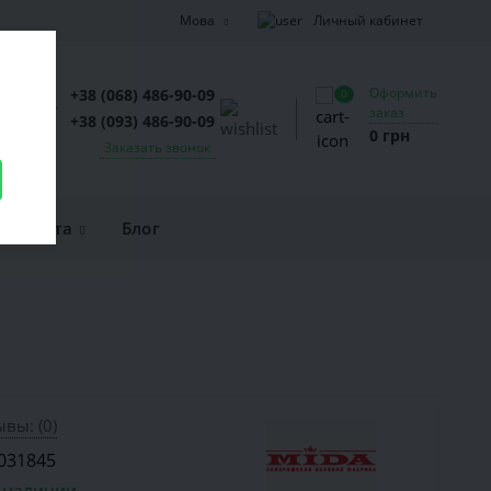
Личный кабинет
Мова
Оформить
+38 (068) 486-90-09
0
заказ
+38 (093) 486-90-09
0 грн
Заказать звонок
и оплата
Блог
вы: (0)
031845