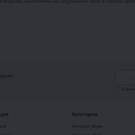
зводства. Выполнены из натуральной кожи в чёрном цвете.
идках?
Я проч
ция
Категории
аза
Женская обувь