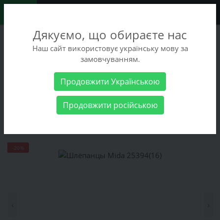
0
Дякуємо, що обираєте нас
+38 (068) 486-90-09
Наш сайт використовує українську мову за
+38 (093) 486-90-09
замовчуванням.
Заказать звонок
Продовжити Українською
Женские товары
Женская обувь
Шлёпанцы Mida 25394(16)
Продовжити російською
Шлёпанцы Mida 25394(16)
-20%
‹
›