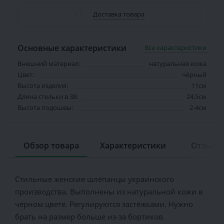
Доставка товара
Основные характеристики
Все характеристики
Внешний материал:
натуральная кожа
Цвет:
чёрный
Высота изделия:
11см
Длина стельки в 38:
24,5см
Высота подошвы:
2-4см
Обзор товара
Характеристики
Отзывов
Стильные женские шлёпанцы украинского
производства. Выполнены из натуральной кожи в
чёрном цвете. Регулируются застёжками. Нужно
брать на размер больше из-за бортиков.