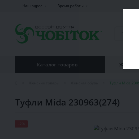
Наш адрес
Время работы
Каталог товаров
Женская
Женские товары
Женская обувь
Туфли Mida 230
Туфли Mida 230963(274)
-2%