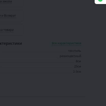
а заказа
 и Возврат
ка товара
ктеристики
Все характеристики
текстиль
разноцветный
8см
25см
2-3см