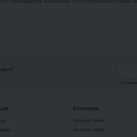
го производства. Выполнены из текстиля разного цвета, в
идках?
Я проч
ция
Категории
аза
Женская обувь
овара
Мужская обувь