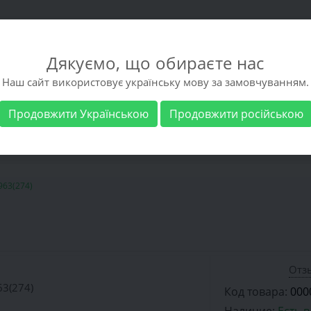
Дякуємо, що обираєте нас
Наш сайт використовує українську мову за замовчуванням.
Продовжити Українською
Продовжити російською
 обувь
Мужская обувь
Бренды
Доставка 
963(274)
Отзы
Код товара:
000