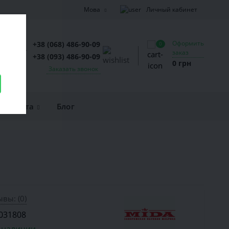
Личный кабинет
Мова
Оформить
+38 (068) 486-90-09
0
заказ
+38 (093) 486-90-09
0 грн
Заказать звонок
и оплата
Блог
вы: (0)
031808