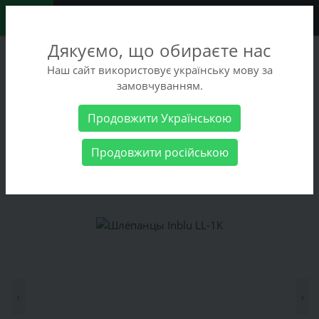
0
Дякуємо, що обираєте нас
+38 (068) 486-90-09
Наш сайт використовує українську мову за
+38 (093) 486-90-09
замовчуванням.
Заказать звонок
Продовжити Українською
Женские товары
Женская обувь
Шлёпанцы Inblu LL-1K
Продовжити російською
Шлёпанцы Inblu LL-1K
‹
›