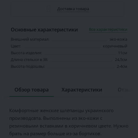
Доставка товара
Основные характеристики
Все характеристики
Внешний материал:
эко-кожа
Цвет:
коричневый
Высота изделия:
11см
Длина стельки в 38:
24,5см
Высота подошвы:
2-4см
Обзор товара
Характеристики
Отзывов
Комфортные женские шлёпанцы украинского
производсвта. Выполнены из эко-кожи с
резиновыми вставками в коричневом цвете. Нужно
брать на размер больше из-за бортиков.