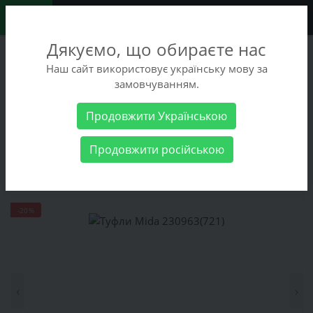
0
Дякуємо, що обираєте нас
+38 (068) 486-90-09
Наш сайт використовує українську мову за
+38 (093) 486-90-09
замовчуванням.
Заказать звонок
Продовжити Українською
Женские товары
Женская обувь
Туфли Mida 230963(721)
Продовжити російською
Туфли Mida 230963(721)
-20%
‹
›