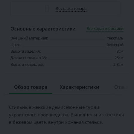
Доставка товара
Основные характеристики
Все характеристики
Внешний материал:
текстиль
Цвет:
бежевый
Высота изделия:
8см
Длина стельки в 38:
25см
Высота подошвы:
2-3см
Обзор товара
Характеристики
Отзывов
Стильные женские демисезонные туфли
украинского производства. Выполнены из текстиля
в бежевом цвете, внутри кожаная стелька.