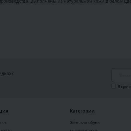
роизводства. Выполнены из натуральной кожи в белом цве
идках?
Я проч
ция
Категории
аза
Женская обувь