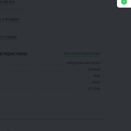
а заказа
0
 и Возврат
ка товара
ктеристики
Все характеристики
натуральная кожа
белый
8см
25см
2,5-3см