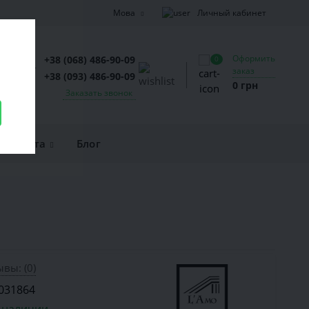
Личный кабинет
Мова
Оформить
+38 (068) 486-90-09
0
заказ
+38 (093) 486-90-09
0 грн
Заказать звонок
и оплата
Блог
вы: (0)
031864