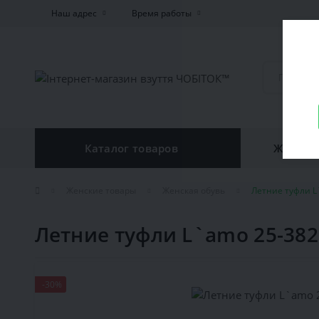
Наш адрес
Время работы
Каталог товаров
Женская
Женские товары
Женская обувь
Летние туфли L
Летние туфли L`amo 25-38
-30%