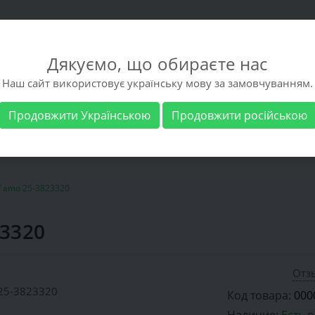
Дякуємо, що обираєте нас
Наш сайт використовує українську мову за замовчуванням.
Продовжити Українською
Продовжити російською
 обувь
Мужская обувь
Бренды
Доставка 
`amo 25-3823320
23320
Отзы
Код товара:
000