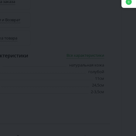
а заказа
0
 и Возврат
ка товара
ктеристики
Все характеристики
натуральная кожа
голубой
11см
24,5см
2-3,5см