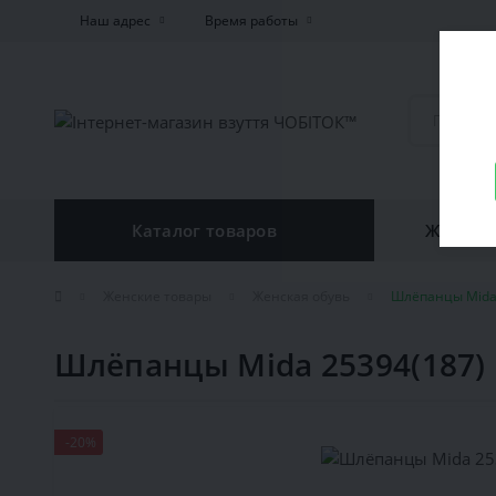
Наш адрес
Время работы
Каталог товаров
Женская
Женские товары
Женская обувь
Шлёпанцы Mida 
Шлёпанцы Mida 25394(187)
-20%