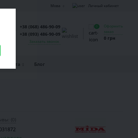
Личный кабинет
Мова
Оформить
+38 (068) 486-90-09
0
заказ
+38 (093) 486-90-09
0 грн
Заказать звонок
и оплата
Блог
вы: (0)
031872