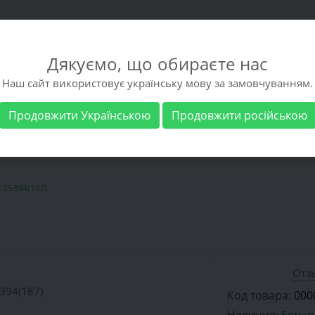
Дякуємо, що обираєте нас
Наш сайт використовує українську мову за замовчуванням.
Продовжити Українською
Продовжити російською
 обувь
Мужская обувь
Бренды
Доставка 
25394(187)
Отзы
Код товара:
000