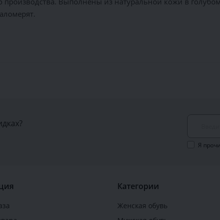
производства. Выполнены из натуральной кожи в голубом 
аломерят.
идках?
Я проч
ция
Категории
аза
Женская обувь