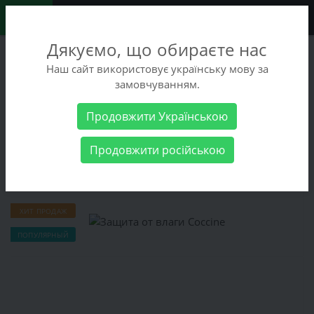
0
Дякуємо, що обираєте нас
+38 (068) 486-90-09
Наш сайт використовує українську мову за
+38 (093) 486-90-09
замовчуванням.
Заказать звонок
Продовжити Українською
Всё для обуви
Защита от влаги Сoccine
Продовжити російською
Защита от влаги Сoccine
ХИТ ПРОДАЖ
ПОПУЛЯРНЫЙ