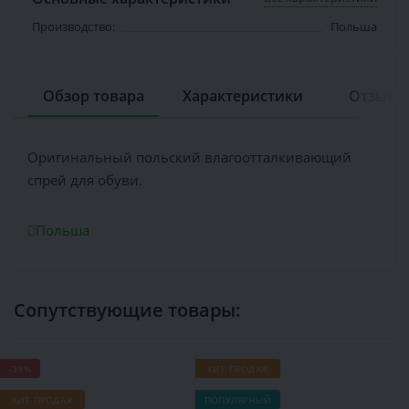
Производство:
Польша
Обзор товара
Характеристики
Отзывов
Оригинальный польский влагоотталкивающий
спрей для обуви.
Польша
Сопутствующие товары:
-39%
ХИТ ПРОДАЖ
-
ХИТ ПРОДАЖ
ПОПУЛЯРНЫЙ
П