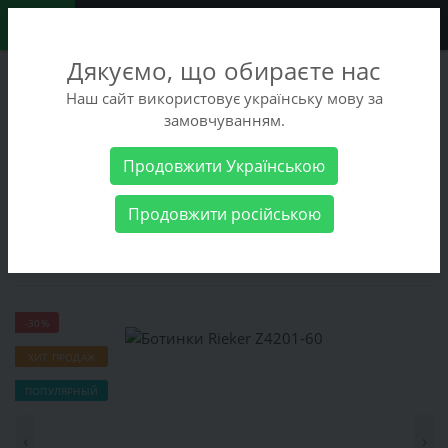
0
Дякуємо, що обираєте нас
+38 (068) 486-90-09
Наш сайт використовує українську мову за
+38 (093) 486-90-09
замовчуванням.
Заказать звонок
Продовжити Українською
Женские товары
Женская обувь
Ботинки
Ботинки Rieker
Продовжити російською
Z4201-60
Ботинки Rieker Z4201-60
-30%
ХИТ ПРОДАЖ
ПОПУЛЯРНЫЙ
‹
›