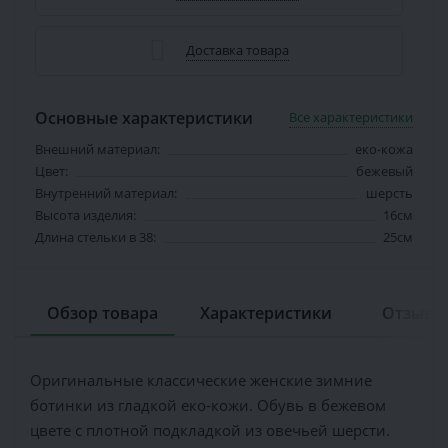
Доставка товара
Основные характеристики
Все характеристики
Внешний материал:
еко-кожа
Цвет:
бежевый
Внутренний материал:
шерсть
Высота изделия:
16см
Длина стельки в 38:
25см
Обзор товара
Характеристики
Отзывов
Оригинальные классические женские зимние
ботинки из гладкой еко-кожи. Обувь в бежевом
цвете с плотной подкладкой из овечьей шерсти.