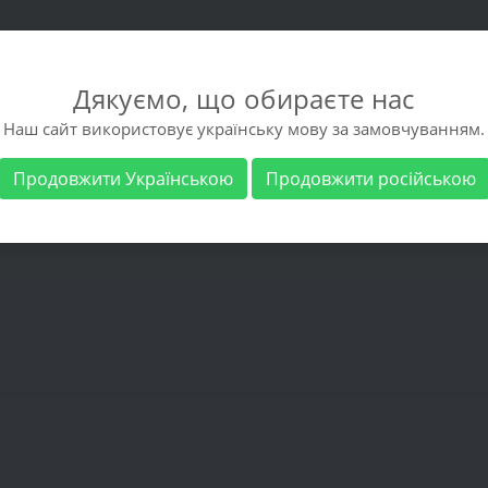
Дякуємо, що обираєте нас
Наш сайт використовує українську мову за замовчуванням.
Продовжити Українською
Продовжити російською
взуття
Чоловіче взуття
Виробники
Доста