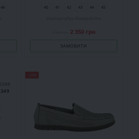
46
40
41
42
43
44
45
о
Україна
нубук
бежевий
літо
2 350 грн
2 940 грн
ЗАМОВИТИ
-20%
2349
о