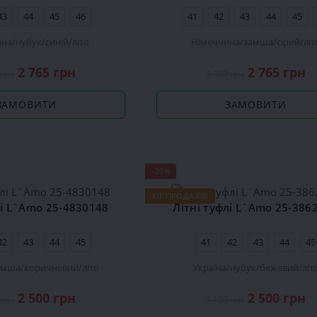
43
44
45
46
41
42
43
44
45
ина
нубук
синій
літо
Німеччина
замша
сірий
літ
2 765 грн
2 765 грн
 грн
3 950 грн
ЗАМОВИТИ
ЗАМОВИТИ
-20%
ХІТ ПРОДАЖІВ
лі L`Amo 25-4830148
Літні туфлі L`Amo 25-386
42
43
44
45
41
42
43
44
45
амша
коричневий
літо
Україна
нубук
бежевий
літ
2 500 грн
2 500 грн
 грн
3 120 грн