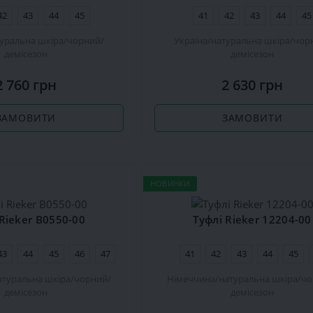
42
43
44
45
41
42
43
44
45
уральна шкіра
чорний
Україна
натуральна шкіра
чор
демісезон
демісезон
2 760 грн
2 630 грн
ЗАМОВИТИ
ЗАМОВИТИ
НОВИНКИ
 Rieker B0550-00
Туфлі Rieker 12204-00
43
44
45
46
47
41
42
43
44
45
атуральна шкіра
чорний
Німеччина
натуральна шкіра
чо
демісезон
демісезон