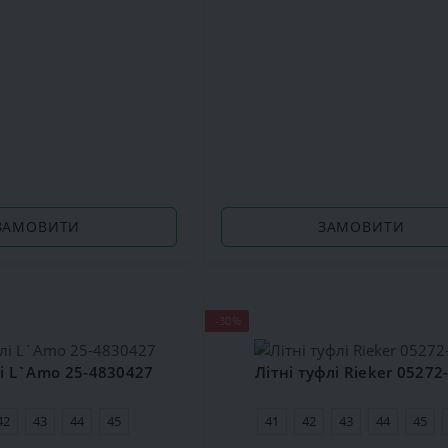
ЗАМОВИТИ
ЗАМОВИТИ
-30%
лі L`Amo 25-4830427
Літні туфлі Rieker 05272
42
43
44
45
41
42
43
44
45