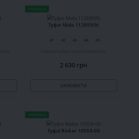
НОВИНКИ
Туфлі Mida 112895(9)
41
42
43
44
45
сезон
Україна
нубук
чорний
демісезон
2 630 грн
ЗАМОВИТИ
НОВИНКИ
Туфлі Rieker 10558-00