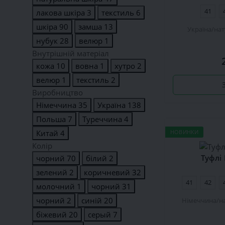
41
лакова шкіра
3
текстиль
6
шкіра
90
замша
13
Україна
нат
нубук
28
велюр
1
Внутрішній матеріал
кожа
10
вовна
1
хутро
2
велюр
1
текстиль
2
Виробництво
Німеччина
35
Україна
138
Польша
7
Туреччина
4
НОВИНКИ
Китай
4
Колір
Туфлі
чорний
70
білий
2
зелений
2
коричневий
32
41
42
молочний
1
чорний
31
чорний
2
синій
20
Німеччина
н
біжевий
20
серый
7