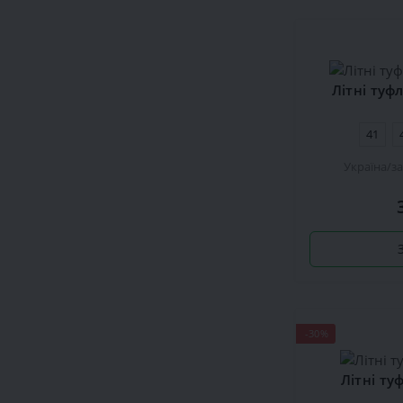
Літні туф
41
Україна
з
-30%
Літні ту