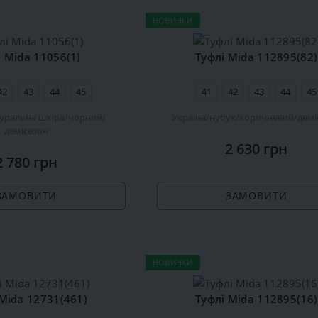
НОВИНКИ
і Mida 11056(1)
Туфлі Mida 112895(82)
42
43
44
45
41
42
43
44
45
уральна шкіра
чорний
Україна
нубук
коричневий
демі
демісезон
2 630 грн
2 780 грн
ЗАМОВИТИ
ЗАМОВИТИ
НОВИНКИ
 Mida 12731(461)
Туфлі Mida 112895(16)