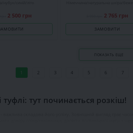
а
нубук
синій
літо
Німеччина
натуральна шкіра
беже
2 500 грн
2 765 грн
 грн
3 950 грн
ЗАМОВИТИ
ЗАМОВИТИ
ПОКАЗАТЬ ЕЩЕ
1
2
3
4
5
6
7
 туфлі: тут починається розкіш!
 - важлива складова його успіху. Зовнішній вигляд грає час
ати довіру співрозмовника, досягти поставленої мети з ме
том будь-якого стильного гардеробу є якісне взуття. Красива