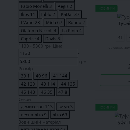
Fabio Monelli
3
Aegis
2
НОВИНКИ
Ikos
11
Inblu
2
KaDar
37
L'Amo
28
Mida
67
Rondo
2
Туфл
Giatoma Niccoli
4
La Pinta
4
41
Caprice
4
Davis
8
1130
-
5300
грн
Ціна
Україна
нат
-
грн
Розмiр
39
1
40
96
41
144
42
120
43
114
44
135
45
143
46
35
47
8
Сезон
демисезон
113
зима
3
НОВИНКИ
весна-літо
9
літо
63
Зовнішній матеріал
Туфлі
натуральна шкіра
47