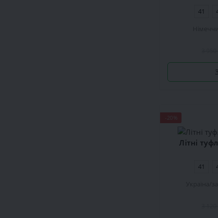
41
Німечч
3 950
-20%
Літні туф
41
Україна
з
3 120