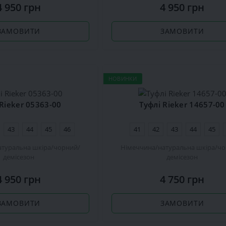
4 950 грн
4 950 грн
ЗАМОВИТИ
ЗАМОВИТИ
НОВИНКИ
 Rieker 05363-00
Туфлі Rieker 14657-00
43
44
45
46
41
42
43
44
45
атуральна шкіра
чорний
Німеччина
натуральна шкіра
чо
демісезон
демісезон
4 950 грн
4 750 грн
ЗАМОВИТИ
ЗАМОВИТИ