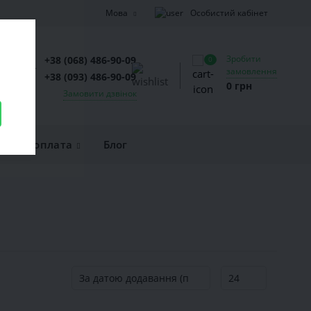
Особистий кабінет
Мова
Зробити
+38 (068) 486-90-09
0
замовлення
+38 (093) 486-90-09
0 грн
Замовити дзвінок
вка та оплата
Блог