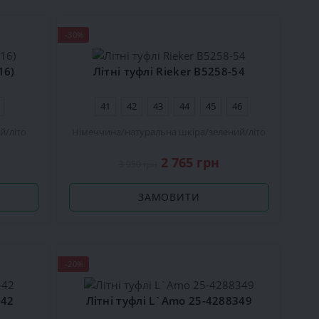
-30%
16)
Літні туфлі Rieker В5258-54
41
42
43
44
45
46
ий
літо
Німеччина
натуральна шкіра
зелений
літо
2 765 грн
3 950 грн
ЗАМОВИТИ
-20%
-42
Літні туфлі L`Amo 25-4288349