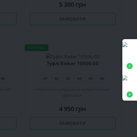
5 300 грн
ЗАМОВИТИ
НОВИНКИ
Туфлі Rieker 10506-00
0
46
41
42
43
44
45
46
рний
Німеччина
натуральна шкіра
чорний
демісезон
0
4 950 грн
ЗАМОВИТИ