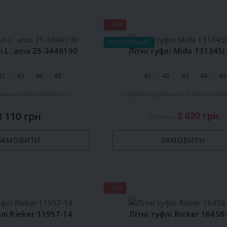
-20%
ПОПУЛЯРНИЙ
лі L`amo 25-3449190
Літні туфлі Mida 131345(
42
43
44
45
41
42
43
44
45
амша
коричневий
літо
Україна
натуральна шкіра
чорн
3 110 грн
2 020 грн
2 520 грн
ЗАМОВИТИ
ЗАМОВИТИ
-30%
флі Rieker 11957-14
Літні туфлі Rieker 16458