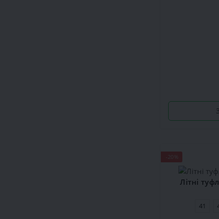
-20%
Літні туф
41