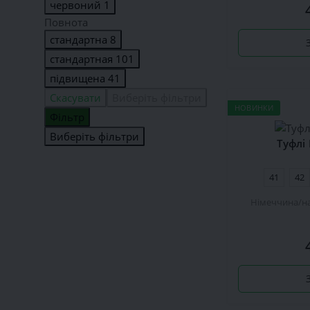
червоний
1
Повнота
стандартна
8
стандартная
101
підвищена
41
Скасувати
Виберіть фільтри
НОВИНКИ
Фiльтр
Виберіть фільтри
Туфлі
41
42
Німеччина
н