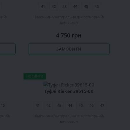
41
42
43
44
45
46
ний
Німеччина
натуральна шкіра
чорний
демісезон
4 750 грн
ЗАМОВИТИ
НОВИНКИ
Туфлі Rieker 39615-00
46
41
42
43
44
45
46
47
рний
Німеччина
натуральна шкіра
чорний
демісезон