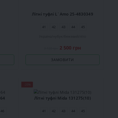
Літні туфлі L`Amo 25-4830349
41
42
43
44
45
Україна
нубук
бежевий
літо
2 500 грн
3 120 грн
ЗАМОВИТИ
-20%
-64
Літні туфлі Mida 131275(10)
46
41
42
43
44
45