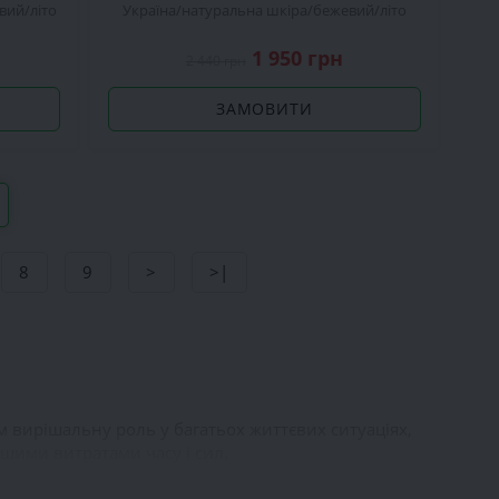
вий
літо
Україна
натуральна шкіра
бежевий
літо
1 950 грн
2 440 грн
ЗАМОВИТИ
8
9
>
>|
ом вирішальну роль у багатьох життєвих ситуаціях,
ншими витратами часу і сил.
 хода, відчуття бадьорості протягом усього дня,