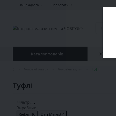
Наша адреса
Час роботи
Каталог товарів
Жiноче 
Чоловічі товари
Чоловіче взуття
Туфлі
Туфлі
Фільтр
Виробник
Rieker
46
Dan Marest
4