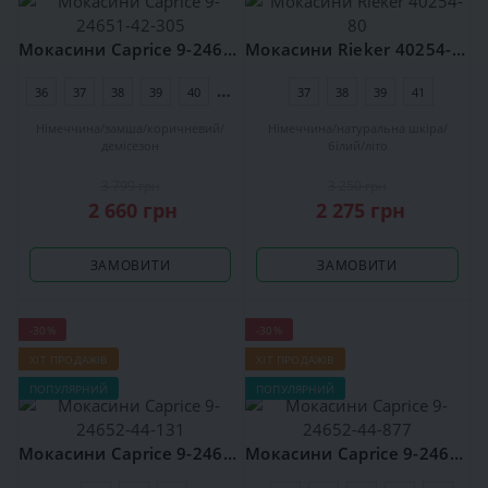
Мокасини Caprice 9-24651-42-305
Мокасини Rieker 40254-80
36
37
38
39
40
41
37
38
39
41
Німеччина
замша
коричневий
Німеччина
натуральна шкіра
демісезон
білий
літо
3 799 грн
3 250 грн
2 660 грн
2 275 грн
ЗАМОВИТИ
ЗАМОВИТИ
-30%
-30%
ХІТ ПРОДАЖІВ
ХІТ ПРОДАЖІВ
ПОПУЛЯРНИЙ
ПОПУЛЯРНИЙ
Мокасини Caprice 9-24652-44-131
Мокасини Caprice 9-24652-44-877