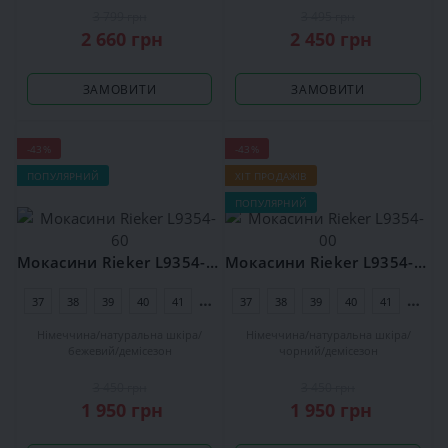
3 799 грн
3 495 грн
2 660 грн
2 450 грн
ЗАМОВИТИ
ЗАМОВИТИ
-43%
-43%
ПОПУЛЯРНИЙ
ХІТ ПРОДАЖІВ
ПОПУЛЯРНИЙ
Мокасини Rieker L9354-60
Мокасини Rieker L9354-00
37
38
39
40
41
42
37
38
39
40
41
42
Німеччина
натуральна шкіра
Німеччина
натуральна шкіра
бежевий
демісезон
чорний
демісезон
3 450 грн
3 450 грн
1 950 грн
1 950 грн