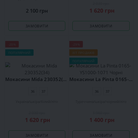
2 030 грн
1 620 грн
2 100 грн
ЗАМОВИТИ
ЗАМОВИТИ
-20%
-29%
ПОПУЛЯРНИЙ
ХІТ ПРОДАЖІВ
ПОПУЛЯРНИЙ
Мокасини Mida 230352(34)
Мокасини La Pinta 0165-YS1000-1071 Чорні
36
37
36
37
Україна
шкіра
білий
літо
Туреччина
шкіра
чорний
літо
2 030 грн
1 960 грн
1 620 грн
1 400 грн
ЗАМОВИТИ
ЗАМОВИТИ