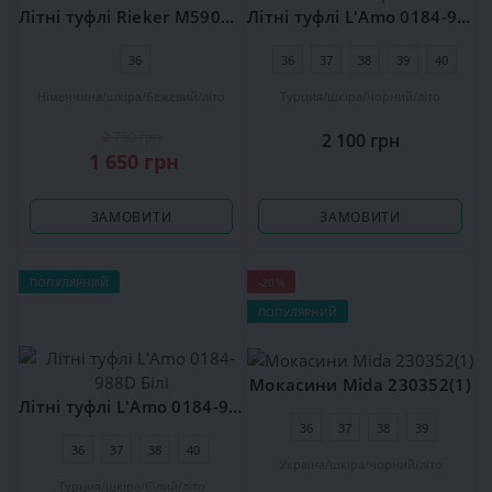
Літні туфлі Rieker M5908-60
Літні туфлі L'Amo 0184-988D Чорні
36
36
37
38
39
40
Німеччина
шкіра
бежевий
літо
Турция
шкіра
чорний
літо
2 750 грн
2 100 грн
1 650 грн
ЗАМОВИТИ
ЗАМОВИТИ
ПОПУЛЯРНИЙ
-20%
ПОПУЛЯРНИЙ
Мокасини Mida 230352(1)
Літні туфлі L'Amo 0184-988D Білі
36
37
38
39
36
37
38
40
Україна
шкіра
чорний
літо
Турция
шкіра
білий
літо