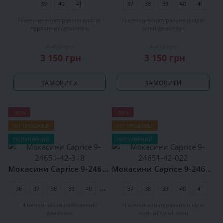
39
40
41
37
38
39
40
41
Німеччина
натуральна шкіра
Німеччина
натуральна шкіра
перлинний
демісезон
синій
демісезон
4 495 грн
4 495 грн
3 150 грн
3 150 грн
ЗАМОВИТИ
ЗАМОВИТИ
-30%
-30%
ХІТ ПРОДАЖІВ
ХІТ ПРОДАЖІВ
ПОПУЛЯРНИЙ
ПОПУЛЯРНИЙ
Мокасини Caprice 9-24651-42-318
Мокасини Caprice 9-24651-42-022
36
37
38
39
40
41
42
37
38
39
40
41
Німеччина
замша
бежевий
Німеччина
натуральна шкіра
демісезон
чорний
демісезон