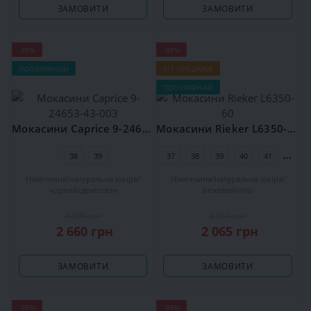
ЗАМОВИТИ
ЗАМОВИТИ
-30%
-30%
ПОПУЛЯРНИЙ
ХІТ ПРОДАЖІВ
ПОПУЛЯРНИЙ
Мокасини Caprice 9-24653-43-003
Мокасини Rieker L6350-60
38
39
37
38
39
40
41
42
Німеччина
натуральна шкіра
Німеччина
натуральна шкіра
чорний
демісезон
бежевий
літо
3 800 грн
2 950 грн
2 660 грн
2 065 грн
ЗАМОВИТИ
ЗАМОВИТИ
-39%
-39%