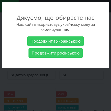
0
Дякуємо, що обираєте нас
+38 (068) 486-90-09
Наш сайт використовує українську мову за
+38 (093) 486-90-09
замовчуванням.
Замовити дзвінок
Продовжити Українською
Жіночі товари
Жіноче взуття
Мокасини
Продовжити російською
Мокасини
-30%
-30%
ХІТ ПРОДАЖІВ
ХІТ ПРОДАЖІВ
ПОПУЛЯРНИЙ
ПОПУЛЯРНИЙ