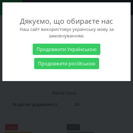
0
Дякуємо, що обираєте нас
+38 (068) 486-90-09
Наш сайт використовує українську мову за
+38 (093) 486-90-09
замовчуванням.
Замовити дзвінок
Продовжити Українською
Виробник
Nero rossi
Продовжити російською
Nero rossi
Nero rossi
-53%
-71%