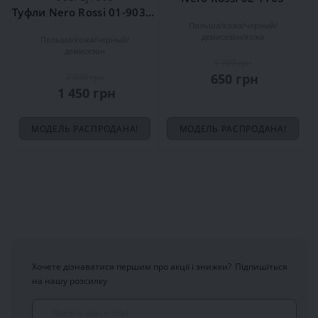
Туфли Nero Rossi 01-903/dj1069
Польша
кожа
черный
демисезон
кожа
Польша
кожа
черный
демисезон
1 700 грн
650 грн
2 030 грн
1 450 грн
МОДЕЛЬ РАСПРОДАНА!
МОДЕЛЬ РАСПРОДАНА!
Хочете дізнаватися першим про акції і знижки?
Підпишіться
на нашу розсилку