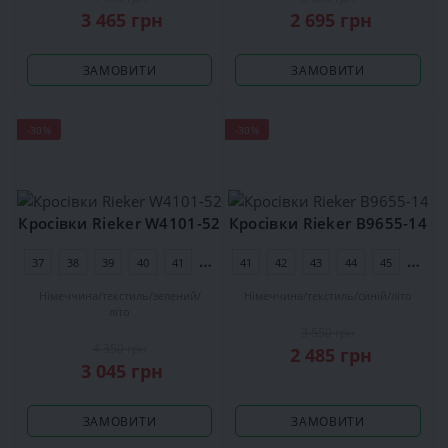
3 465 грн
2 695 грн
ЗАМОВИТИ
ЗАМОВИТИ
-30%
-30%
Кросівки Rieker W4101-52
Кросівки Rieker B9655-14
37
38
39
40
41
42
41
42
43
44
45
46
Німеччина
текстиль
зелений
Німеччина
текстиль
синій
літо
літо
3 550 грн
4 350 грн
2 485 грн
3 045 грн
ЗАМОВИТИ
ЗАМОВИТИ