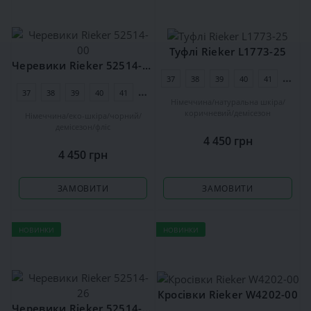
Туфлі Rieker L1773-25
Черевики Rieker 52514-00
37
38
39
40
41
42
37
38
39
40
41
42
Німеччина
натуральна шкіра
коричневий
демісезон
Німеччина
еко-шкіра
чорний
демісезон
фліс
4 450 грн
4 450 грн
ЗАМОВИТИ
ЗАМОВИТИ
НОВИНКИ
НОВИНКИ
Кросівки Rieker W4202-00
Черевики Rieker 52514-26