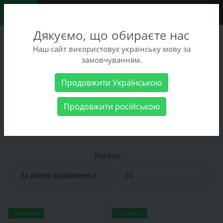
0
Дякуємо, що обираєте нас
+38 (068) 486-90-09
Наш сайт використовує українську мову за
+38 (093) 486-90-09
замовчуванням.
Замовити дзвінок
Продовжити Українською
Виробник
Rieker
Продовжити російською
Rieker
Rieker
НОВИНКИ
НОВИНКИ