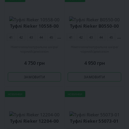
Туфлі Rieker 10558-00
Туфлі Rieker B0550-00
41
42
43
44
45
46
41
42
43
44
45
46
Німеччина
натуральна шкіра
Німеччина
натуральна шкіра
чорний
демісезон
чорний
демісезон
4 750 грн
4 950 грн
ЗАМОВИТИ
ЗАМОВИТИ
НОВИНКИ
НОВИНКИ
Туфлі Rieker 12204-00
Туфлі Rieker 55073-01