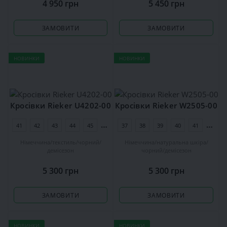
4 950 грн
5 450 грн
ЗАМОВИТИ
ЗАМОВИТИ
НОВИНКИ
НОВИНКИ
Кросівки Rieker U4202-00
Кросівки Rieker W2505-00
41
42
43
44
45
46
37
38
39
40
41
42
Німеччина
текстиль
чорний
Німеччина
натуральна шкіра
демісезон
чорний
демісезон
5 300 грн
5 300 грн
ЗАМОВИТИ
ЗАМОВИТИ
НОВИНКИ
НОВИНКИ