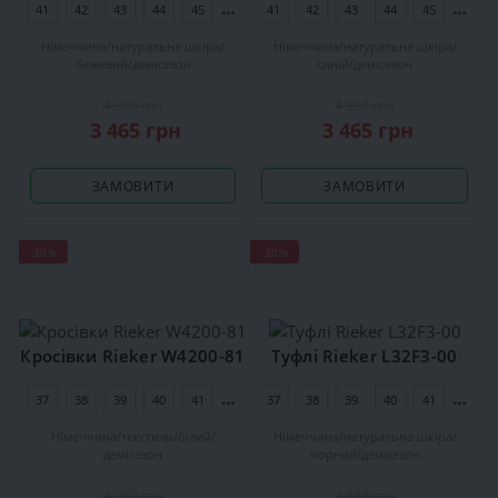
41
42
43
44
45
46
41
42
43
44
45
46
Німеччина
натуральна шкіра
Німеччина
натуральна шкіра
бежевий
демісезон
синій
демісезон
4 950 грн
4 950 грн
3 465 грн
3 465 грн
ЗАМОВИТИ
ЗАМОВИТИ
-30%
-30%
Кросівки Rieker W4200-81
Туфлі Rieker L32F3-00
37
38
39
40
41
42
37
38
39
40
41
42
Німеччина
текстиль
білий
Німеччина
натуральна шкіра
демісезон
чорний
демісезон
4 950 грн
3 850 грн