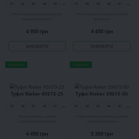
41
42
43
44
45
46
37
38
39
40
41
42
Німеччина
натуральна шкіра
Німеччина
еко-шкіра
чорний
чорний
демісезон
демісезон
4 950 грн
4 450 грн
ЗАМОВИТИ
ЗАМОВИТИ
НОВИНКИ
НОВИНКИ
Туфлі Rieker 45973-25
Туфлі Rieker 39615-00
37
38
39
40
41
42
41
42
43
44
45
46
Німеччина
еко-шкіра
Німеччина
натуральна шкіра
коричневий
демісезон
чорний
демісезон
4 450 грн
5 300 грн