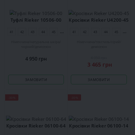
Туфлі Rieker 10506-00
Кросівки Rieker U4200-45
41
42
43
44
45
46
41
42
43
44
45
46
Німеччина
натуральна шкіра
Німеччина
текстиль
сірий
чорний
демісезон
демісезон
4 950 грн
4 950 грн
3 465 грн
ЗАМОВИТИ
ЗАМОВИТИ
-30%
-30%
Кросівки Rieker 06100-64
Кросівки Rieker 06100-14