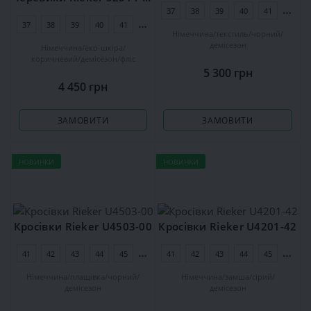
37
38
39
40
41
42
37
38
39
40
41
42
Німеччина
текстиль
чорний
демісезон
Німеччина
еко-шкіра
коричневий
демісезон
фліс
5 300 грн
4 450 грн
ЗАМОВИТИ
ЗАМОВИТИ
НОВИНКИ
НОВИНКИ
Кросівки Rieker U4503-00
Кросівки Rieker U4201-42
41
42
43
44
45
46
41
47
42
48
43
44
45
46
Німеччина
плащівка
чорний
Німеччина
замша
сірий
демісезон
демісезон