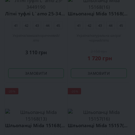
Літні туфлі L`amo 25-3449190
Шльопанці Mida 15168(16)
41
42
43
44
45
41
42
43
44
45
Україна
замша
коричневий
Україна
натуральна шкіра
літо
чорний
літо
2 150 грн
3 110 грн
1 720 грн
ЗАМОВИТИ
ЗАМОВИТИ
-20%
-20%
Шльопанці Mida 15168(13)
Шльопанці Mida 15157(16)