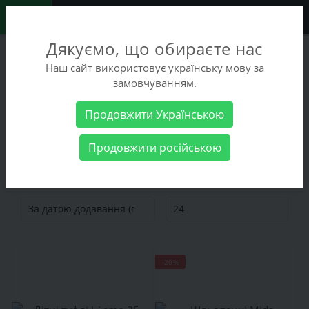
0
Дякуємо, що обираєте нас
+38 (068) 486-90-09
Наш сайт використовує українську мову за
+38 (093) 486-90-09
замовчуванням.
Замовити дзвінок
Продовжити Українською
Чоловічі товари
Чоловіче взуття
Взуття на літо
Продовжити російською
Взуття на літо
-20%