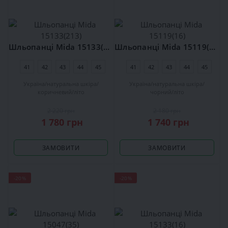
Шльопанці Mida 15133(213)
Шльопанці Mida 15119(16)
41
42
43
44
45
41
42
43
44
45
Україна
натуральна шкіра
Україна
натуральна шкіра
коричневий
літо
чорний
літо
2 220 грн
2 180 грн
1 780 грн
1 740 грн
ЗАМОВИТИ
ЗАМОВИТИ
-20%
-20%