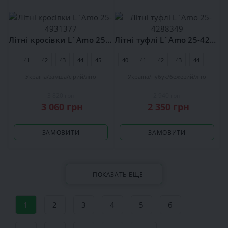
Літні кросівки L`Amo 25-4931377
Літні туфлі L`Amo 25-4288349
41
42
43
44
45
40
41
42
43
44
45
Україна
замша
сірий
літо
Україна
нубук
бежевий
літо
3 820 грн
2 940 грн
3 060 грн
2 350 грн
ЗАМОВИТИ
ЗАМОВИТИ
ПОКАЗАТЬ ЕЩЕ
1
2
3
4
5
6