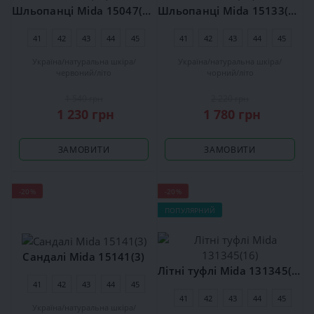
Шльопанці Mida 15047(35)
Шльопанці Mida 15133(16)
41
42
43
44
45
41
42
43
44
45
Україна
натуральна шкіра
Україна
натуральна шкіра
червоний
літо
чорний
літо
1 540 грн
2 220 грн
1 230 грн
1 780 грн
ЗАМОВИТИ
ЗАМОВИТИ
-20%
-20%
ПОПУЛЯРНИЙ
Сандалі Mida 15141(3)
Літні туфлі Mida 131345(16)
41
42
43
44
45
41
42
43
44
45
Україна
натуральна шкіра