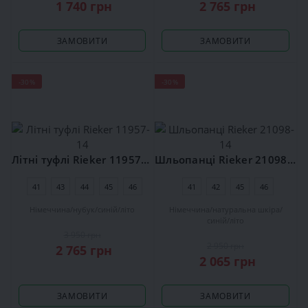
1 740 грн
2 765 грн
ЗАМОВИТИ
ЗАМОВИТИ
-30%
-30%
Літні туфлі Rieker 11957-14
Шльопанці Rieker 21098-14
41
43
44
45
46
41
42
45
46
Німеччина
нубук
синій
літо
Німеччина
натуральна шкіра
синій
літо
3 950 грн
2 950 грн
2 765 грн
2 065 грн
ЗАМОВИТИ
ЗАМОВИТИ