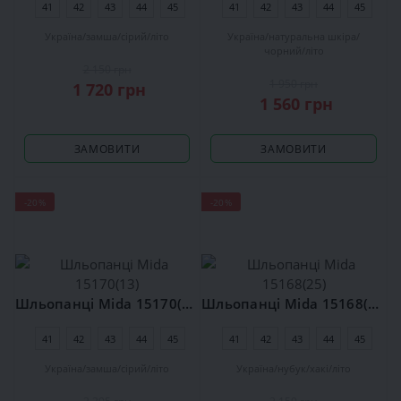
41
42
43
44
45
41
42
43
44
45
Україна
замша
сірий
літо
Україна
натуральна шкіра
чорний
літо
2 150 грн
1 950 грн
1 720 грн
1 560 грн
ЗАМОВИТИ
ЗАМОВИТИ
-20%
-20%
Шльопанці Mida 15170(13)
Шльопанці Mida 15168(25)
41
42
43
44
45
41
42
43
44
45
Україна
замша
сірий
літо
Україна
нубук
хакі
літо