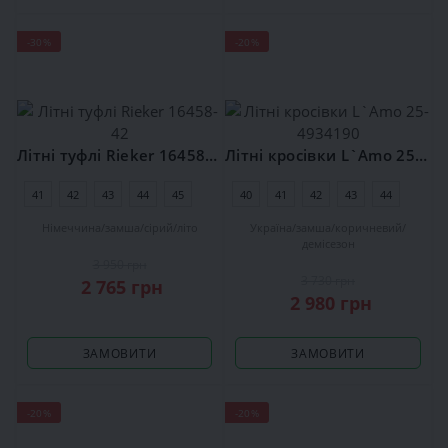
-30%
-20%
Літні туфлі Rieker 16458-42
Літні кросівки L`Amo 25-4934190
41
42
43
44
45
46
40
41
42
43
44
45
Німеччина
замша
сірий
літо
Україна
замша
коричневий
демісезон
3 950 грн
3 730 грн
2 765 грн
2 980 грн
ЗАМОВИТИ
ЗАМОВИТИ
-20%
-20%