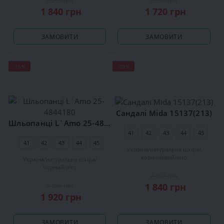
2 295 грн
2 150 грн
1 840 грн
1 720 грн
ЗАМОВИТИ
ЗАМОВИТИ
-15%
-20%
Сандалі Mida 15137(213)
Шльопанці L`Amo 25-4844180
41
42
43
44
45
41
42
43
44
45
Україна
натуральна шкіра
коричневий
літо
Україна
натуральна шкіра
чорний
літо
2 300 грн
1 840 грн
2 260 грн
1 920 грн
ЗАМОВИТИ
ЗАМОВИТИ