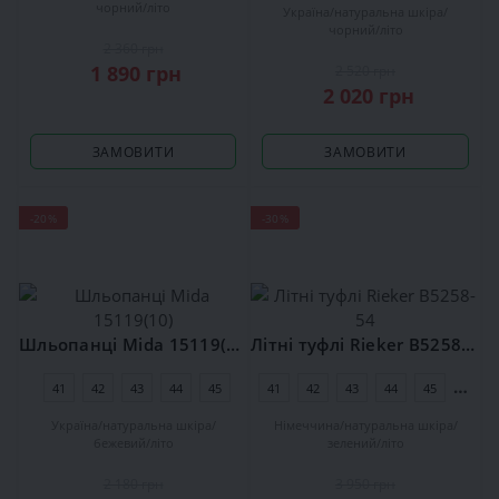
чорний
літо
Україна
натуральна шкіра
чорний
літо
2 360 грн
1 890 грн
2 520 грн
2 020 грн
ЗАМОВИТИ
ЗАМОВИТИ
-20%
-30%
Шльопанці Mida 15119(10)
Літні туфлі Rieker В5258-54
41
42
43
44
45
41
42
43
44
45
46
Україна
натуральна шкіра
Німеччина
натуральна шкіра
бежевий
літо
зелений
літо
2 180 грн
3 950 грн