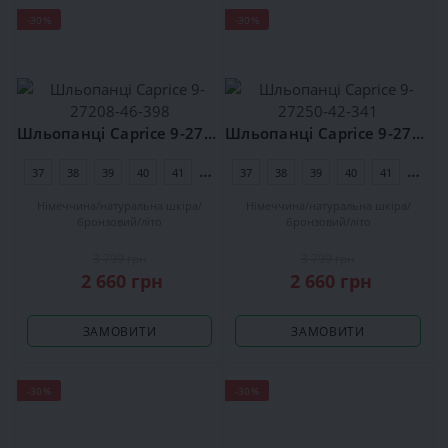
-30%
-30%
Шльопанці Caprice 9-27208-46-398
Шльопанці Caprice 9-27250-42-341
37
38
39
40
41
42
37
38
39
40
41
42
Німеччина
натуральна шкіра
Німеччина
натуральна шкіра
бронзовий
літо
бронзовий
літо
3 799 грн
3 799 грн
2 660 грн
2 660 грн
ЗАМОВИТИ
ЗАМОВИТИ
-30%
-30%