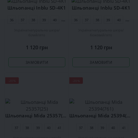
Шльопанці Inblu SD-4K1
Шльопанці Inblu SD-4K1
36
37
38
39
40
41
36
37
38
39
40
41
Україна
натуральна шкіра
Україна
натуральна шкіра
білий
літо
бежевий
літо
1 120 грн
1 120 грн
ЗАМОВИТИ
ЗАМОВИТИ
-20%
-20%
Шльопанці Mida 25357(25)
Шльопанці Mida 25394(761)
37
38
39
40
41
37
38
39
40
41
Україна
замша
коричневий
Україна
натуральна шкіра