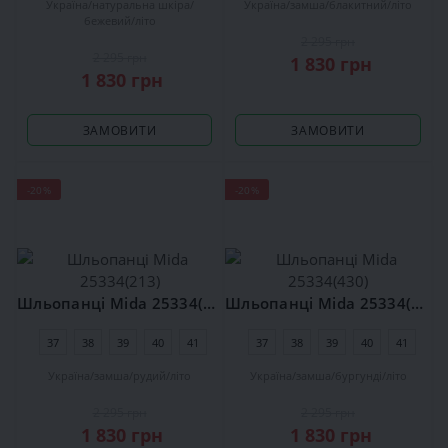
Україна
натуральна шкіра
Україна
замша
блакитний
літо
бежевий
літо
2 295 грн
2 295 грн
1 830 грн
1 830 грн
ЗАМОВИТИ
ЗАМОВИТИ
-20%
-20%
Шльопанці Mida 25334(213)
Шльопанці Mida 25334(430)
37
38
39
40
41
37
38
39
40
41
Україна
замша
рудий
літо
Україна
замша
бургунді
літо
2 295 грн
2 295 грн
1 830 грн
1 830 грн