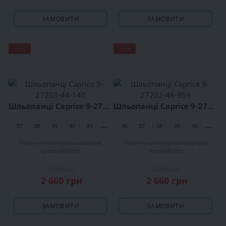
ЗАМОВИТИ
ЗАМОВИТИ
-30%
-30%
Шльопанці Caprice 9-27203-44-140
Шльопанці Caprice 9-27202-46-959
37
38
39
40
41
42
36
37
38
39
40
41
Німеччина
натуральна шкіра
Німеччина
натуральна шкіра
кремовий
літо
золотий
літо
3 799 грн
3 799 грн
2 660 грн
2 660 грн
ЗАМОВИТИ
ЗАМОВИТИ