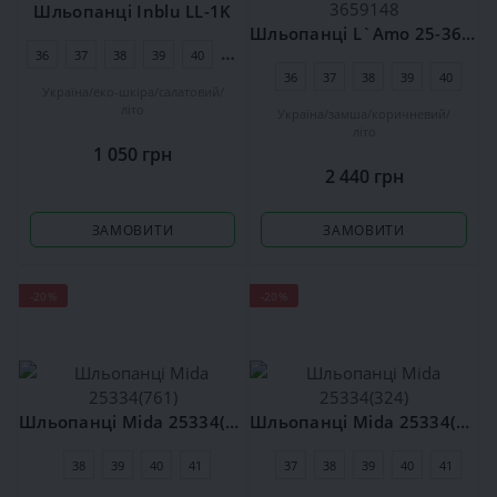
Шльопанці Inblu LL-1K
Шльопанці L`Amo 25-3659148
36
37
38
39
40
41
36
37
38
39
40
Україна
еко-шкіра
салатовий
літо
Україна
замша
коричневий
літо
1 050 грн
2 440 грн
ЗАМОВИТИ
ЗАМОВИТИ
-20%
-20%
Шльопанці Mida 25334(761)
Шльопанці Mida 25334(324)
38
39
40
41
37
38
39
40
41