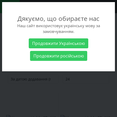
0
Дякуємо, що обираєте нас
+38 (068) 486-90-09
Наш сайт використовує українську мову за
+38 (093) 486-90-09
замовчуванням.
Замовити дзвінок
Продовжити Українською
Жіночі товари
Жіноче взуття
Шльопанці
Продовжити російською
Шльопанці