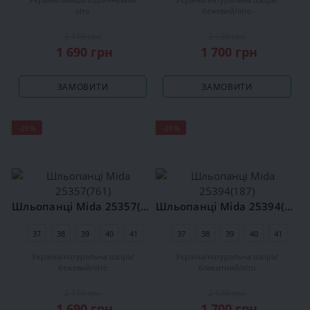
літо
бежевий
літо
2 110 грн
2 130 грн
1 690 грн
1 700 грн
ЗАМОВИТИ
ЗАМОВИТИ
-20%
-20%
Шльопанці Mida 25357(761)
Шльопанці Mida 25394(187)
37
38
39
40
41
37
38
39
40
41
Україна
натуральна шкіра
Україна
натуральна шкіра
бежевий
літо
блакитний
літо
2 110 грн
2 130 грн
1 690 грн
1 700 грн