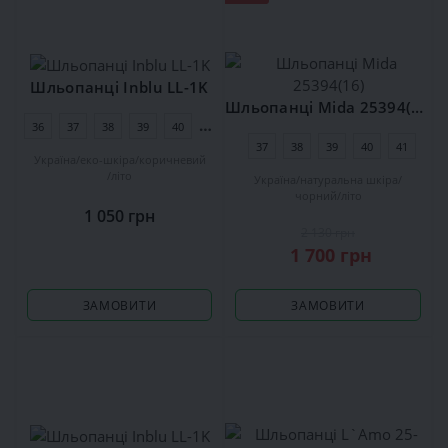
Шльопанці Inblu LL-1K
Шльопанці Mida 25394(16)
36
37
38
39
40
41
37
38
39
40
41
Україна
еко-шкіра
коричневий
літо
Україна
натуральна шкіра
чорний
літо
1 050 грн
2 130 грн
1 700 грн
ЗАМОВИТИ
ЗАМОВИТИ