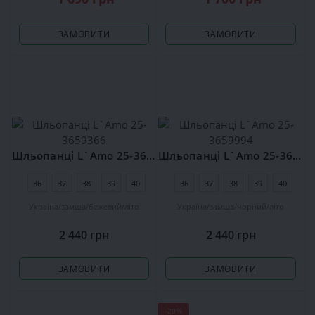
ЗАМОВИТИ
ЗАМОВИТИ
Шльопанці L`Amo 25-3659366
Шльопанці L`Amo 25-3659994
36
37
38
39
40
36
37
38
39
40
Україна
замша
бежевий
літо
Україна
замша
чорний
літо
2 440 грн
2 440 грн
ЗАМОВИТИ
ЗАМОВИТИ
-20%