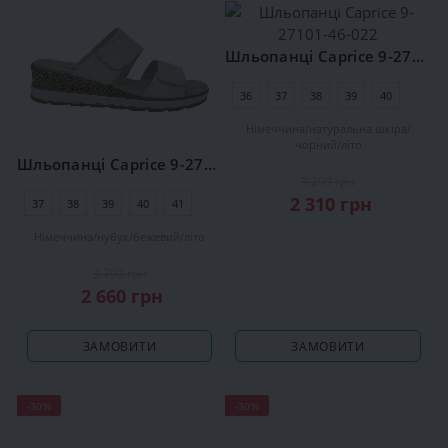
Шльопанці Caprice 9-27101-46-022
36
37
38
39
40
41
Німеччина
натуральна шкіра
чорний
літо
Шльопанці Caprice 9-27250-42-125
3 299 грн
2 310 грн
37
38
39
40
41
42
Німеччина
нубук
бежевий
літо
3 799 грн
2 660 грн
ЗАМОВИТИ
ЗАМОВИТИ
-30%
-30%