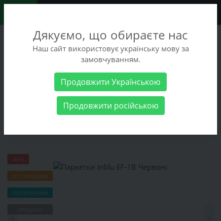
0
Дякуємо, що обираєте нас
+38 (068) 486-90-09
Наш сайт використовує українську мову за
+38 (093) 486-90-09
замовчуванням.
Замовити дзвінок
Продовжити Українською
Жіночі товари
Жіноче взуття
Домашнє взуття
Паркетки
Продовжити російською
Inblu EF-1B Червоні
Паркетки Inblu EF-1B Червоні
-43%
ХІТ ПРОДАЖІВ
ПОПУЛЯРНИЙ
ПРОДАНО
‹
›