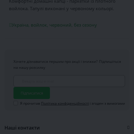
Комфортні домашні капці - паркетки із плотного
войлока. Тапулі виконані у червоному кольорі.
Україна
,
войлок
,
червоний
,
без сезону
Хочете дізнаватися першим про акції і знижки?
Підпишіться
на нашу розсилку
Підписатися
Я прочитав
Політика конфіденційності
і згоден з вимогами
Наші контакти