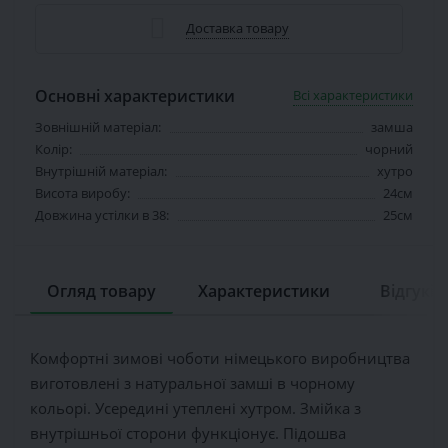
Доставка товару
Основні характеристики
Всі характеристики
Зовнішній матеріал:
замша
Колір:
чорний
Внутрішній матеріал:
хутро
Висота виробу:
24см
Довжина устілки в 38:
25см
Огляд товару
Характеристики
Відгуків 
Комфортні зимові чоботи німецького виробництва
виготовлені з натуральної замші в чорному
кольорі. Усередині утеплені хутром. Змійка з
внутрішньої сторони функціонує. Підошва