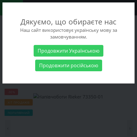
0
Дякуємо, що обираєте нас
+38 (068) 486-90-09
Наш сайт використовує українську мову за
+38 (093) 486-90-09
замовчуванням.
Замовити дзвінок
Продовжити Українською
Жіночі товари
Жіноче взуття
Напівчоботи Rieker 73350-01
Продовжити російською
Напівчоботи Rieker 73350-01
-30%
ХІТ ПРОДАЖІВ
ПОПУЛЯРНИЙ
‹
›