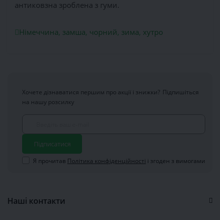
антиковзна зроблена з гуми.
Німеччина
,
замша
,
чорний
,
зима
,
хутро
Хочете дізнаватися першим про акції і знижки?
Підпишіться
на нашу розсилку
Підписатися
Я прочитав
Політика конфіденційності
і згоден з вимогами
Наші контакти