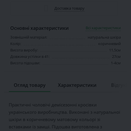
Доставка товару
Основні характеристики
Всі характеристики
Зовнішній матеріал:
натуральна шкіра
Колір:
коричневий
Висота виробу:
11,5см
Довжина устілки в 41:
27см
Висота підошви:
1-4см
Огляд товару
Характеристики
Відгуків 
Практичні чоловічі демісезонні кросівки
українського виробництва. Виконані з натуральної
шкіри в коричневому матовому кольорі зі
вставками із замші. Підошва виготовлена з