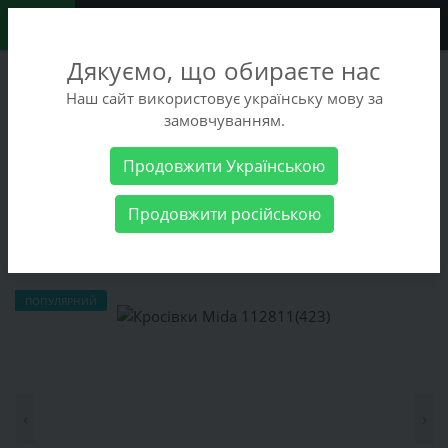
0
Дякуємо, що обираєте нас
+38 (068) 486-90-09
Наш сайт використовує українську мову за
+38 (093) 486-90-09
замовчуванням.
Замовити дзвінок
Продовжити Українською
Чоловічі товари
Чоловіче взуття
Кросівки Mida 112811(423)
Продовжити російською
Кросівки Mida 112811(423)
ПОПУЛЯРНИЙ
‹
›