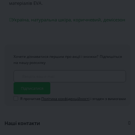
матеріалів EVA.
Україна
,
натуральна шкіра
,
коричневий
,
демісезон
Хочете дізнаватися першим про акції і знижки?
Підпишіться
на нашу розсилку
Підписатися
Я прочитав
Політика конфіденційності
і згоден з вимогами
Наші контакти