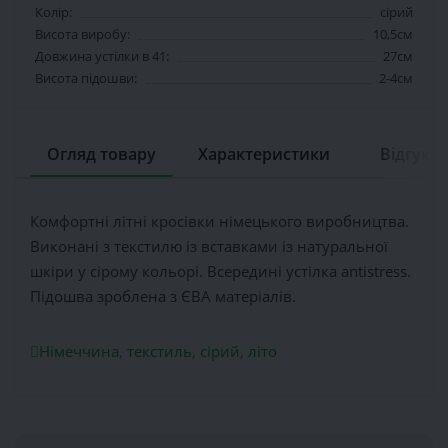
Колір:
сірий
Висота виробу:
10,5см
Довжина устілки в 41:
27см
Висота підошви:
2-4см
Огляд товару
Характеристики
Відгуків 
Комфортні літні кросівки німецького виробництва.
Виконані з текстилю із вставками із натуральної
шкіри у сірому кольорі. Всередині устілка antistress.
Підошва зроблена з ЄВА матеріалів.
Німеччина
,
текстиль
,
сірий
,
літо