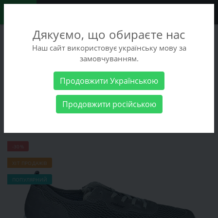
0
Дякуємо, що обираєте нас
+38 (068) 486-90-09
Наш сайт використовує українську мову за
+38 (093) 486-90-09
замовчуванням.
Замовити дзвінок
Продовжити Українською
Чоловічі товари
Чоловіче взуття
Кросівки Rieker B7305-45
Продовжити російською
Кросівки Rieker B7305-45
-30%
ХІТ ПРОДАЖІВ
ПОПУЛЯРНИЙ