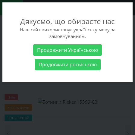
0
Дякуємо, що обираєте нас
+38 (068) 486-90-09
Наш сайт використовує українську мову за
+38 (093) 486-90-09
замовчуванням.
Замовити дзвінок
Продовжити Українською
Чоловічі товари
Чоловіче взуття
Туфлі
Ботинки Rieker
Продовжити російською
15399-00
Ботинки Rieker 15399-00
-30%
ХІТ ПРОДАЖІВ
ПОПУЛЯРНИЙ
‹
›