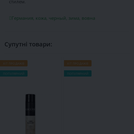
стилем.
Германия
,
кожа
,
черный
,
зима
,
вовна
Супутні товари:
ХІТ ПРОДАЖІВ
ХІТ ПРОДАЖІВ
Х
ПОПУЛЯРНИЙ
ПОПУЛЯРНИЙ
П