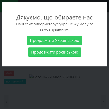
0
Дякуємо, що обираєте нас
+38 (068) 486-90-09
Наш сайт використовує українську мову за
+38 (093) 486-90-09
замовчуванням.
Замовити дзвінок
Продовжити Українською
Жіночі товари
Жіноче взуття
Босоніжки Mida 25206(10)
Продовжити російською
Босоніжки Mida 25206(10)
-30%
ПОПУЛЯРНИЙ
‹
›