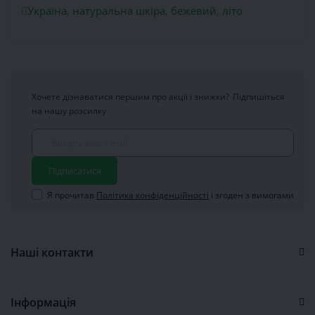
Україна
,
натуральна шкіра
,
бежевий
,
літо
Хочете дізнаватися першим про акції і знижки?
Підпишіться
на нашу розсилку
Підписатися
Я прочитав
Політика конфіденційності
і згоден з вимогами
Наші контакти
Інформація