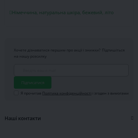
Німеччина
,
натуральна шкіра
,
бежевий
,
літо
Хочете дізнаватися першим про акції і знижки?
Підпишіться
на нашу розсилку
Підписатися
Я прочитав
Політика конфіденційності
і згоден з вимогами
Наші контакти