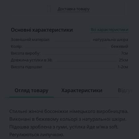
Доставка товару
Основні характеристики
Всі характеристики
Зовнішній матеріал:
натуральна шкіра
Колір:
бежевий
Висота виробу:
7см
Довжина устілки в 38:
25см
Висота підошви:
1-2см
Огляд товару
Характеристики
Відгуків 
Стильні жіночі босоніжки німецького виробництва.
Виконані в бежевому кольорі з натуральної шкіри.
Підошва зроблена з гуми, устілка йде м'яка soft.
Регулюються липучкою.