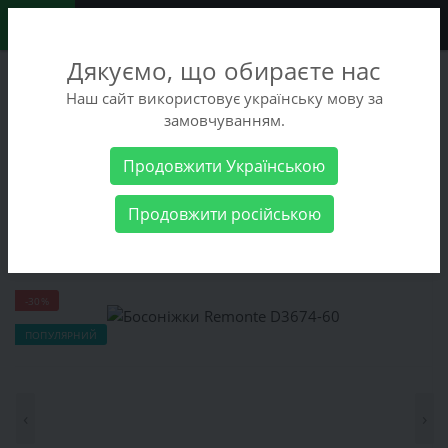
0
Дякуємо, що обираєте нас
+38 (068) 486-90-09
Наш сайт використовує українську мову за
+38 (093) 486-90-09
замовчуванням.
Замовити дзвінок
Продовжити Українською
Жіночі товари
Жіноче взуття
Босоніжки Remonte D3674-60
Продовжити російською
Босоніжки Remonte D3674-60
-30%
ПОПУЛЯРНИЙ
‹
›