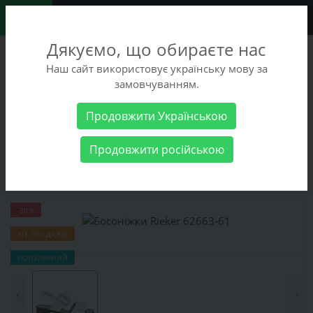
0
Дякуємо, що обираєте нас
+38 (068) 486-90-09
Наш сайт використовує українську мову за
+38 (093) 486-90-09
замовчуванням.
Замовити дзвінок
Продовжити Українською
Жіночі товари
Жіноче взуття
Босоніжки Rieker 62663-61
Продовжити російською
Босоніжки Rieker 62663-61
-30%
ХІТ ПРОДАЖІВ
ПОПУЛЯРНИЙ
‹
›