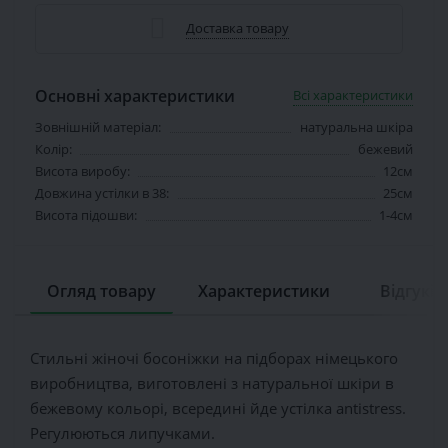
Доставка товару
Основні характеристики
Всі характеристики
Зовнішній матеріал:
натуральна шкіра
Колір:
бежевий
Висота виробу:
12см
Довжина устілки в 38:
25см
Висота підошви:
1-4см
Огляд товару
Характеристики
Відгуків 
Стильні жіночі босоніжки на підборах німецького
виробництва, виготовлені з натуральної шкіри в
бежевому кольорі, всередині йде устілка antistress.
Регулюються липучками.