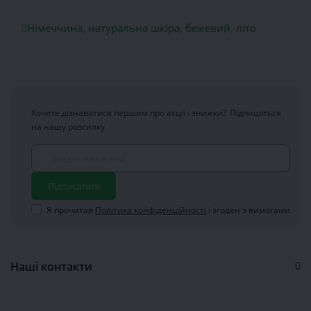
Німеччина
,
натуральна шкіра
,
бежевий
,
літо
Хочете дізнаватися першим про акції і знижки?
Підпишіться
на нашу розсилку
Підписатися
Я прочитав
Політика конфіденційності
і згоден з вимогами
Наші контакти