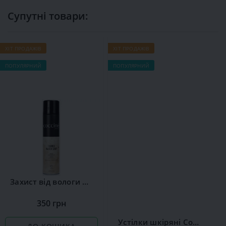
Супутні товари:
ХІТ ПРОДАЖІВ
ХІТ ПРОДАЖІВ
Х
ПОПУЛЯРНИЙ
ПОПУЛЯРНИЙ
П
Захист від вологи Сoccine
350 грн
Устілки шкіряні Coccine Leather on Latex