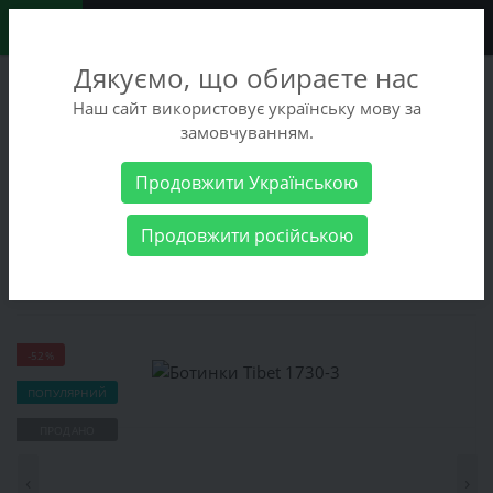
0
Дякуємо, що обираєте нас
+38 (068) 486-90-09
Наш сайт використовує українську мову за
+38 (093) 486-90-09
замовчуванням.
Замовити дзвінок
Продовжити Українською
Жіночі товари
Жіноче взуття
Напівчоботи
Ботинки Tibet
Продовжити російською
1730-3
Ботинки Tibet 1730-3
-52%
ПОПУЛЯРНИЙ
ПРОДАНО
‹
›