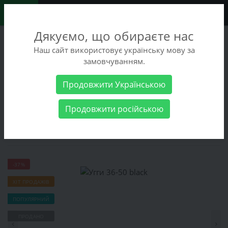
0
Дякуємо, що обираєте нас
+38 (068) 486-90-09
Наш сайт використовує українську мову за
+38 (093) 486-90-09
замовчуванням.
Замовити дзвінок
Продовжити Українською
Жіночі товари
Жіноче взуття
Напівчоботи
Уггі
Угги
Продовжити російською
36-50 black
Угги 36-50 black
-37%
ХІТ ПРОДАЖІВ
ПОПУЛЯРНИЙ
ПРОДАНО
‹
›