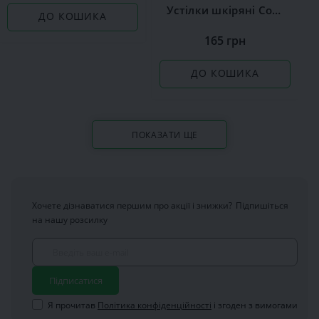
Устілки шкіряні Coccine Leather on Latex
ДО КОШИКА
165 грн
ДО КОШИКА
ПОКАЗАТИ ЩЕ
Хочете дізнаватися першим про акції і знижки?
Підпишіться
на нашу розсилку
Підписатися
Я прочитав
Політика конфіденційності
і згоден з вимогами